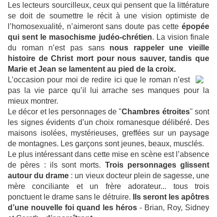
Les lecteurs sourcilleux, ceux qui pensent que la littérature
se doit de soumettre le récit à une vision optimiste de
l’homosexualité, n’aimeront sans doute pas cette
épopée
qui sent le masochisme judéo-chrétien
. La vision finale
du roman n’est pas sans
nous rappeler une vieille
histoire de Christ mort pour nous sauver, tandis que
Marie et Jean se lamentent au pied de la croix.
L’occasion pour moi de redire ici que le roman n’est
pas la vie parce qu’il lui arrache ses manques pour la
mieux montrer.
Le décor et les personnages de "
Chambres étroites
" sont
les signes évidents d’un choix romanesque délibéré. Des
maisons isolées, mystérieuses, greffées sur un paysage
de montagnes. Les garçons sont jeunes, beaux, musclés.
Le plus intéressant dans cette mise en scène est l’absence
de pères : ils sont morts.
Trois personnages glissent
autour du drame
: un vieux docteur plein de sagesse, une
mère conciliante et un frère adorateur... tous trois
ponctuent le drame sans le détruire.
Ils seront les apôtres
d’une nouvelle foi quand les héros
- Brian, Roy, Sidney