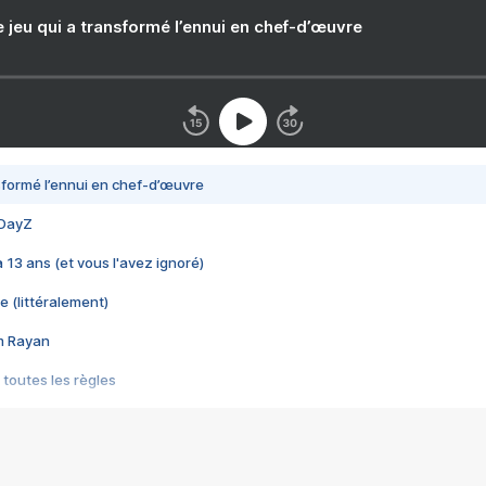
e jeu qui a transformé l’ennui en chef-d’œuvre
nsformé l’ennui en chef-d’œuvre
 DayZ
 a 13 ans (et vous l'avez ignoré)
e (littéralement)
im Rayan
 toutes les règles
s les jeux vidéo
us choquant de Rockstar ? - Le scandale BULLY