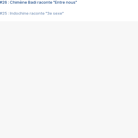
#26 : Chimène Badi raconte "Entre nous"
#25 : Indochine raconte "3e sexe"
#24 : Zaho raconte "C'est chelou"
#23 : Patrick Bruel raconte "Au café des délices"
#22 : Kyo raconte "Le chemin"
#21 : Nolwenn Leroy raconte "Cassé"
#20 : Patrick Hernandez raconte "Born to be alive"
#19 : Lorie raconte "Près de moi"
#18 : Michael Jones raconte "A nos actes manqués" (avec Jean-Jacque
#17 : Khaled raconte "Aïcha"
#16 : Corneille raconte "Parce qu'on vient de loin"
#15 : Indochine raconte "L'aventurier"
14 : Lorie raconte "Sur un air latino"