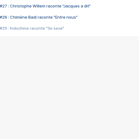
#27 : Christophe Willem raconte "Jacques a dit"
#26 : Chimène Badi raconte "Entre nous"
#25 : Indochine raconte "3e sexe"
#24 : Zaho raconte "C'est chelou"
#23 : Patrick Bruel raconte "Au café des délices"
#22 : Kyo raconte "Le chemin"
#21 : Nolwenn Leroy raconte "Cassé"
#20 : Patrick Hernandez raconte "Born to be alive"
#19 : Lorie raconte "Près de moi"
#18 : Michael Jones raconte "A nos actes manqués" (avec Jean-Jacque
#17 : Khaled raconte "Aïcha"
#16 : Corneille raconte "Parce qu'on vient de loin"