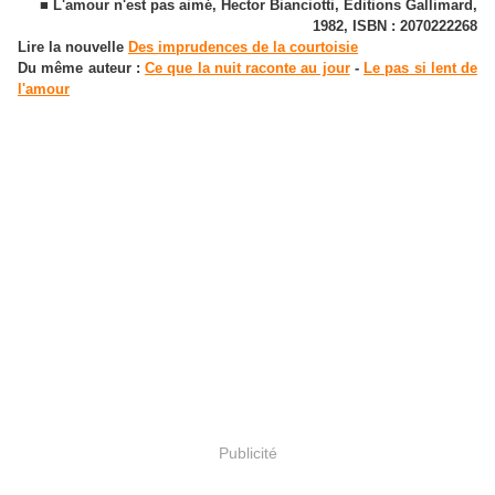
■ L'amour n'est pas aimé, Hector Bianciotti, Editions Gallimard,
1982, ISBN : 2070222268
Lire la nouvelle
Des imprudences de la courtoisie
Du même auteur :
Ce que la nuit raconte au jour
-
Le pas si lent de
l'amour
Publicité