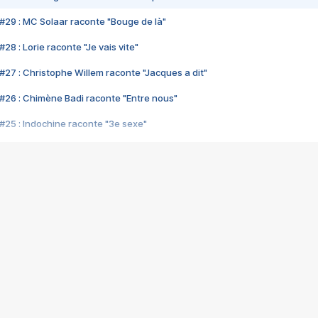
#29 : MC Solaar raconte "Bouge de là"
28 : Lorie raconte "Je vais vite"
#27 : Christophe Willem raconte "Jacques a dit"
#26 : Chimène Badi raconte "Entre nous"
#25 : Indochine raconte "3e sexe"
#24 : Zaho raconte "C'est chelou"
#23 : Patrick Bruel raconte "Au café des délices"
#22 : Kyo raconte "Le chemin"
#21 : Nolwenn Leroy raconte "Cassé"
#20 : Patrick Hernandez raconte "Born to be alive"
#19 : Lorie raconte "Près de moi"
#18 : Michael Jones raconte "A nos actes manqués" (avec Jean-Jacque