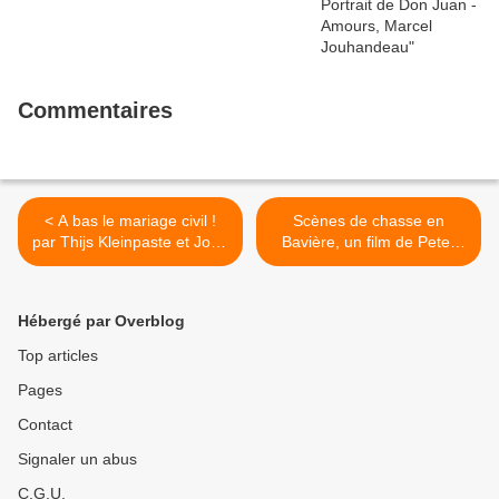
Commentaires
< A bas le mariage civil !
Scènes de chasse en
par Thijs Kleinpaste et Jorrit
Bavière, un film de Peter
Nuijens
Fleischmann (1969) >
Hébergé par Overblog
Top articles
Pages
Contact
Signaler un abus
C.G.U.