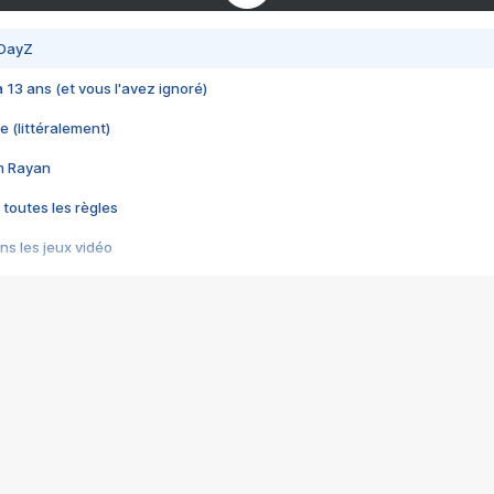
 DayZ
 a 13 ans (et vous l'avez ignoré)
e (littéralement)
im Rayan
 toutes les règles
s les jeux vidéo
us choquant de Rockstar ? - Le scandale BULLY
e plus moche de Steam
du RÊVE tourne au CAUCHEMAR
pendant 8 heures
it… à tort
umiliés par un jeu vidéo