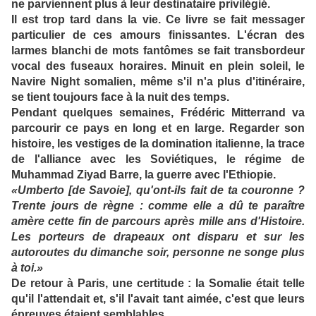
ne parviennent plus à leur destinataire privilégié.
Il est trop tard dans la vie. Ce livre se fait messager
particulier de ces amours finissantes. L'écran des
larmes blanchi de mots fantômes se fait transbordeur
vocal des fuseaux horaires. Minuit en plein soleil, le
Navire Night somalien, même s'il n'a plus d'itinéraire,
se tient toujours face à la nuit des temps.
Pendant quelques semaines, Frédéric Mitterrand va
parcourir ce pays en long et en large. Regarder son
histoire, les vestiges de la domination italienne, la trace
de l'alliance avec les Soviétiques, le régime de
Muhammad Ziyad Barre, la guerre avec l'Ethiopie.
«Umberto [de Savoie], qu'ont-ils fait de ta couronne ?
Trente jours de règne : comme elle a dû te paraître
amère cette fin de parcours après mille ans d'Histoire.
Les porteurs de drapeaux ont disparu et sur les
autoroutes du dimanche soir, personne ne songe plus
à toi.»
De retour à Paris, une certitude : la Somalie était telle
qu'il l'attendait et, s'il l'avait tant aimée, c'est que leurs
épreuves étaient semblables.