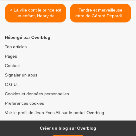
< La ville dont le prince est
Tendre et merveilleuse
un enfant, Henry de
lettre de Gérard Depardieu
Montherlant (Black
à Patrick Dewaere >
Comedy) par André du
Dognon
Hébergé par Overblog
Top articles
Pages
Contact
Signaler un abus
C.G.U.
Cookies et données personnelles
Préférences cookies
Voir le profil de Jean-Yves Alt sur le portail Overblog
Créer un blog sur Overblog