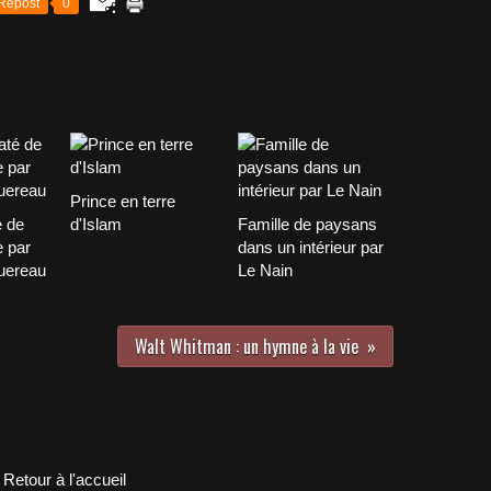
Repost
0
Prince en terre
é de
d'Islam
Famille de paysans
 par
dans un intérieur par
uereau
Le Nain
Walt Whitman : un hymne à la vie
Retour à l'accueil