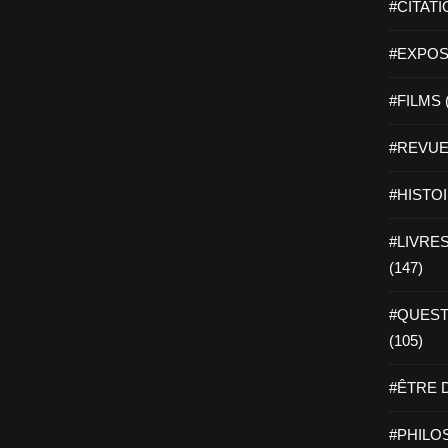
#CITATI
#EXPOSI
#FILMS 
#REVUE 
#HISTOI
#LIVRES 
(147)
#QUEST
(105)
#ÊTRE D
#PHILOS