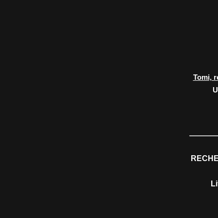
Tomi, r
U
RECHE
L