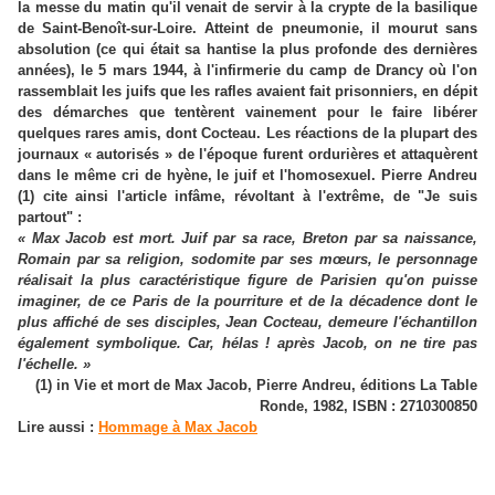
la messe du matin qu'il venait de servir à la crypte de la basilique
de Saint-Benoît-sur-Loire. Atteint de pneumonie, il mourut sans
absolution (ce qui était sa hantise la plus profonde des dernières
années), le 5 mars 1944, à l'infirmerie du camp de Drancy où l'on
rassemblait les juifs que les rafles avaient fait prisonniers, en dépit
des démarches que tentèrent vainement pour le faire libérer
quelques rares amis, dont Cocteau. Les réactions de la plupart des
journaux « autorisés » de l'époque furent ordurières et attaquèrent
dans le même cri de hyène, le juif et l'homosexuel. Pierre Andreu
(1) cite ainsi l'article infâme, révoltant à l'extrême, de "Je suis
partout" :
« Max Jacob est mort. Juif par sa race, Breton par sa naissance,
Romain par sa religion, sodomite par ses mœurs, le personnage
réalisait la plus caractéristique figure de Parisien qu'on puisse
imaginer, de ce Paris de la pourriture et de la décadence dont le
plus affiché de ses disciples, Jean Cocteau, demeure l'échantillon
également symbolique. Car, hélas ! après Jacob, on ne tire pas
l'échelle. »
(1) in Vie et mort de Max Jacob, Pierre Andreu, éditions La Table
Ronde, 1982, ISBN : 2710300850
Lire aussi :
Hommage à Max Jacob