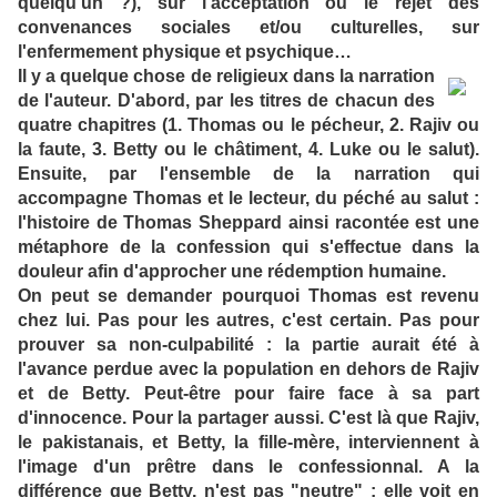
quelqu'un ?), sur l'acceptation ou le rejet des
convenances sociales et/ou culturelles, sur
l'enfermement physique et psychique…
Il y a
quelque chose de religieux dans la narration
de l'auteur. D'abord, par les titres de chacun des
quatre chapitres (1. Thomas ou le pécheur, 2. Rajiv ou
la faute, 3. Betty ou le châtiment, 4. Luke ou le salut).
Ensuite, par l'ensemble de la narration qui
accompagne Thomas et le lecteur, du péché au salut :
l'histoire de Thomas Sheppard ainsi racontée est une
métaphore de la confession qui s'effectue dans la
douleur afin d'approcher une rédemption humaine.
On peut se demander pourquoi Thomas est revenu
chez lui.
Pas pour les autres, c'est certain. Pas pour
prouver sa non-culpabilité : la partie aurait été à
l'avance perdue avec la population en dehors de Rajiv
et de Betty.
Peut-être pour faire face à sa part
d'innocence. Pour la partager aussi.
C'est là que Rajiv,
le pakistanais, et Betty, la fille-mère, interviennent à
l'image d'un prêtre dans le confessionnal. A la
différence que Betty, n'est pas "neutre" ; elle voit en