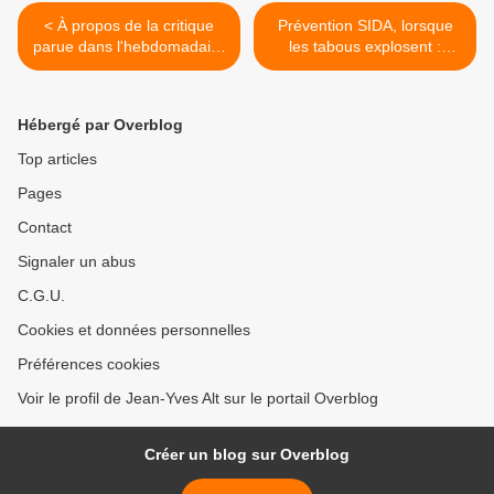
< À propos de la critique
Prévention SIDA, lorsque
parue dans l'hebdomadaire
les tabous explosent :
Marianne, sur le roman "Un
sérotriage >
instant d'abandon" de
Philippe Besson
Hébergé par Overblog
Top articles
Pages
Contact
Signaler un abus
C.G.U.
Cookies et données personnelles
Préférences cookies
Voir le profil de Jean-Yves Alt sur le portail Overblog
Créer un blog sur Overblog