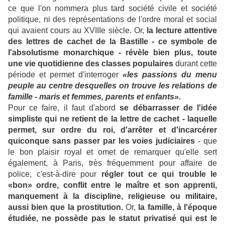
ce que l'on nommera plus tard société civile et société
politique, ni des représentations de l'ordre moral et social
qui avaient cours au XVIIIe siècle. Or,
la lecture attentive
des lettres de cachet de la Bastille - ce symbole de
l'absolutisme monarchique - révèle bien plus, toute
une vie quotidienne des classes populaires
durant cette
période et permet d'interroger
«les passions du menu
peuple au centre desquelles on trouve les relations de
famille - maris et femmes, parents et enfants».
Pour ce faire, il faut d'abord
se débarrasser de l'idée
simpliste qui ne retient de la lettre de cachet - laquelle
permet, sur ordre du roi, d'arrêter et d'incarcérer
quiconque sans passer par les voies judiciaires
- que
le bon plaisir royal et omet de remarquer qu'elle sert
également, à Paris, très fréquemment pour affaire de
police, c'est-à-dire pour
régler tout ce qui trouble le
«bon» ordre, conflit entre le maître et son apprenti,
manquement à la discipline, religieuse ou militaire,
aussi bien que la prostitution.
Or,
la famille, à l'époque
étudiée, ne possède pas le statut privatisé qui est le