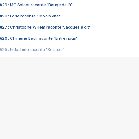
#29 : MC Solaar raconte "Bouge de là"
28 : Lorie raconte "Je vais vite"
#27 : Christophe Willem raconte "Jacques a dit"
#26 : Chimène Badi raconte "Entre nous"
#25 : Indochine raconte "3e sexe"
#24 : Zaho raconte "C'est chelou"
#23 : Patrick Bruel raconte "Au café des délices"
#22 : Kyo raconte "Le chemin"
#21 : Nolwenn Leroy raconte "Cassé"
#20 : Patrick Hernandez raconte "Born to be alive"
#19 : Lorie raconte "Près de moi"
#18 : Michael Jones raconte "A nos actes manqués" (avec Jean-Jacque
#17 : Khaled raconte "Aïcha"