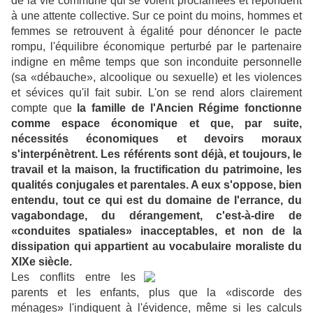
de la vie commune qui se voient proclamées et répondent
à une attente collective. Sur ce point du moins, hommes et
femmes se retrouvent à égalité pour dénoncer le pacte
rompu, l'équilibre économique perturbé par le partenaire
indigne en même temps que son inconduite personnelle
(sa «débauche», alcoolique ou sexuelle) et les violences
et sévices qu'il fait subir. L'on se rend alors clairement
compte que
la famille de l'Ancien Régime fonctionne
comme espace économique et que, par suite,
nécessités économiques et devoirs moraux
s'interpénètrent.
Les référents sont déjà, et toujours, le
travail et la maison, la fructification du patrimoine, les
qualités conjugales et parentales. A eux s'oppose, bien
entendu, tout ce qui est du domaine de l'errance, du
vagabondage, du dérangement, c'est-à-dire de
«conduites spatiales» inacceptables, et non de la
dissipation qui appartient au vocabulaire moraliste du
XIXe siècle.
Les conflits entre les
parents et les enfants, plus que la «discorde des
ménages» l'indiquent à l'évidence, même si les calculs