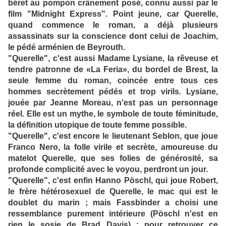
béret au pompon crânement posé, connu aussi par le
film "Midnight Express". Point jeune, car Querelle,
quand commence le roman, a déjà plusieurs
assassinats sur la conscience dont celui de Joachim,
le pédé arménien de Beyrouth.
"Querelle", c'est aussi Madame Lysiane, la rêveuse et
tendre patronne de «La Feria», du bordel de Brest, la
seule femme du roman, coincée entre tous ces
hommes secrètement pédés et trop virils. Lysiane,
jouée par Jeanne Moreau, n'est pas un personnage
réel. Elle est un mythe, le symbole de toute féminitude,
la définition utopique de toute femme possible.
"Querelle", c'est encore le lieutenant Seblon, que joue
Franco Nero, la folle virile et secrète, amoureuse du
matelot Querelle, que ses folies de générosité, sa
profonde complicité avec le voyou, perdront un jour.
"Querelle", c'est enfin Hanno Pöschl, qui joue Robert,
le frère hétérosexuel de Querelle, le mac qui est le
doublet du marin ; mais Fassbinder a choisi une
ressemblance purement intérieure (Pöschl n'est en
rien le sosie de Brad Davis) ; pour retrouver ce