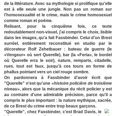
de la littérature. Avec sa mythologie si prolifique qu'elle
est à elle seule une jungle. Non pas un roman sur
l'homosexualité et le crime, mais le crime homosexuel
comme roman et poème
.
Relisant, pour la cinquième fois, ce texte
redoutablement non-visuel, j'ai compris le choix, lisible
dans les images, qu'a fait Fassbinder. Celui d'un Brest
surréel, entièrement reconstitué en studio par le
décorateur Rolf Zehetbauer : bateau de guerre (le
«Vengeur» où sert Querelle), bar (la «Feria», le bordel
où Querelle erra le soir), nature, remparts, citadelle,
rues, tout est faux, jusqu'à ces tours en forme de
phallus pointant vers un ciel rouge sombre.
On pardonnera à Fassbinder d'avoir écrit que
"Querelle" n'est qu'une
«histoire policière de troisième
niveau»
, alors que la mécanique du récit policier y est
au contraire d'une admirable précision, parce qu'il a
compris le plus important : la nature mythique, sacrée,
de ce Brest du crime entre trop beaux garçons.
"Querelle", chez Fassbinder, c'est Brad Davis, le