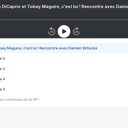
 DiCaprio et Tobey Maguire, c'est lui ! Rencontre avec Dam
bey Maguire, c'est lui ! Rencontre avec Damien Witecka
e 6
e 5
e 4
e 3
s créatrices de la VF !
e 2
e 1