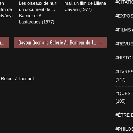
#CITATI
en
Les oiseaux de nuit,
mal, un film de Liliana
film de
un document de L.
Cavani (1977)
dványi
Barnier et A.
#EXPOSI
Lasfargues (1977)
#FILMS 
Le corps des anges, Mathieu Riboulet
Gaston Goor à la Galerie Au Bonheur du Jour
#REVUE 
#HISTOI
#LIVRES 
Retour à l'accueil
(147)
#QUEST
(105)
#ÊTRE D
#PHILOS