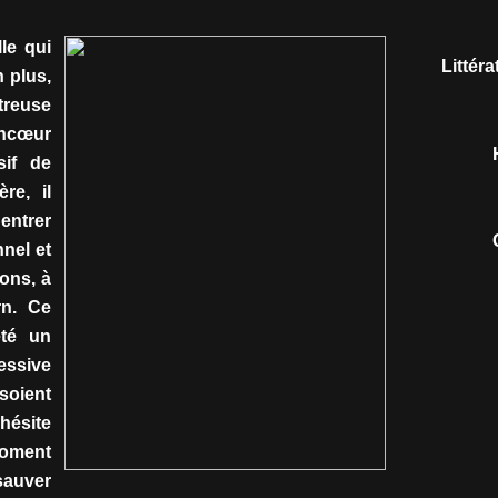
lle qui
Littér
n plus,
treuse
ancœur
sif de
re, il
entrer
nel et
ons, à
n. Ce
été un
essive
oient
'hésite
moment
sauver