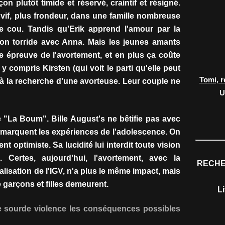
çon plutôt timide et réservé, craintif et résigné.
vif, plus frondeur, dans une famille nombreuse
le cou. Tandis qu'Erik apprend l'amour par la
sion torride avec Anna. Mais les jeunes amants
de épreuve de l'avortement, et en plus ça coûte
 y compris Kirsten (qui voit le parti qu'elle peut
Tomi, r
ilà à la recherche d'une avorteuse. Leur couple ne
U
e "La Boum". Bille August's ne bêtifie pas avec
e marquent les expériences de l'adolescence. On
nt optimiste. Sa lucidité lui interdit toute vision
. Certes, aujourd'hui, l'avortement, avec la
RECHE
égalisation de l'IGV, n'a plus le même impact, mais
 garçons et filles demeurent.
L
e sourde violence les conséquences possibles