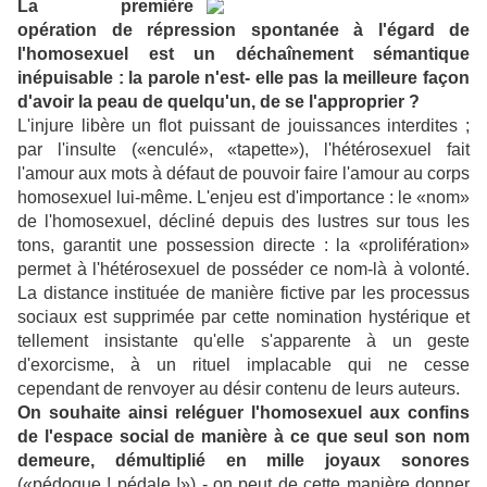
La première
opération de répression spontanée à l'égard de
l'homosexuel est un déchaînement sémantique
inépuisable :
la parole n'est- elle pas la meilleure façon
d'avoir la peau de quelqu'un, de se l'approprier ?
L'injure libère un flot puissant de jouissances interdites ;
par l'insulte («enculé», «tapette»), l'hétérosexuel fait
l'amour aux mots à défaut de pouvoir faire l'amour au corps
homosexuel lui-même. L'enjeu est d'importance : le «nom»
de l'homosexuel, décliné depuis des lustres sur tous les
tons, garantit une possession directe : la «prolifération»
permet à l'hétérosexuel de posséder ce nom-là à volonté.
La distance instituée de manière fictive par les processus
sociaux est supprimée par cette nomination hystérique et
tellement insistante qu'elle s'apparente à un geste
d'exorcisme, à un rituel implacable qui ne cesse
cependant de renvoyer au désir contenu de leurs auteurs.
On souhaite ainsi reléguer l'homosexuel aux confins
de l'espace social de manière à ce que seul son nom
demeure, démultiplié en mille joyaux sonores
(«pédoque ! pédale !») - on peut de cette manière donner