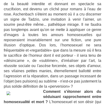
de la beauté interdite et donnant en spectacle sa
crucifixion, est devenu un cliché pour romans à l'eau de
rose. Aschenbach s'éteint au moment où il a cru discerner
un signe de Tadzio, une invitation à venir l'aimer, un
sourire peut-être même... pathétique mirage. Il ne faudra
pas longtemps avant qu'on se mette à appliquer ce genre
d'images à toutes les amours homosexuelles qui
reposeraient invariablement sur une fiction, une pure
illusion d'optique. Dos lors, l'homosexuel ne sera
fréquentable et «regardable» que dans la mesure où il fera
le sacrifice de l'horreur dont il est porteur - il sera tenu de
«désincarne », de «sublimer», d'irréaliser par l'art, la
réussite sociale ou l'ascèse forcenée, ses objets d'amour,
ses vilaines petites manies, éternellement ballotté entre
l'agression et la réparation, dans un passage incessant de
l'objet (ses pulsions) au sublime - n'est-ce pas justement la
plus solide définition de la «perversion» ?
Comment s'étonner alors du
séduisant rapprochement entre
homosexualité et mort ?
L'homosexuel et son désir (qui