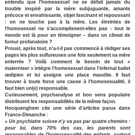
entendu que l'homosexuel ne se défait jamais du
trouble inspiré par la mère subjuguante, amante
précoce et envahissante, objet fascinant et repoussant
: on ne touche pas à la mère. Les étreintes de
l'homosexuel ne s'accomplissent-elles pas - tout le
monde est là pour en témoigner – dans un climat de
fureur profanatoire ?
Proust, après tout, n'a-t-il pas commencé à rédiger ses
pages les plus sulfureuses une fois seulement sa mère
enterrée ? Voilà comment le besoin de tout «
materniser » intègre l'homosexuel dans l'infernal ballet
œdipien et lui assigne une place maudite. Il faut
trouver à toute force une cause à l'homosexualité, il
faut bien un(e) responsable.
Curieusement, psychanalyse et bon sens populaire
distribuent les responsabilités de la même façon.
Hocquenghem cite une série d'articles parus dans
France-Dimanche :
« Un psychiatre suisse n'y va pas par quatre chemins :
pour lui, dans 70% des cas, les parents sont
responsables de l'homosexualité des enfants, surtout