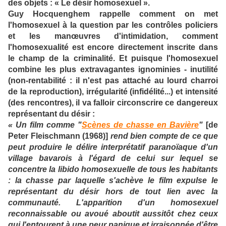
des objets : « Le désir homosexuel ».
Guy Hocquenghem rappelle comment on met
l'homosexuel à la question par les contrôles policiers
et les manœuvres d'intimidation, comment
l'homosexualité est encore directement inscrite dans
le champ de la criminalité.
Et puisque l'homosexuel
combine les plus extravagantes ignominies - inutilité
(non-rentabilité : il n'est pas attaché au lourd charroi
de la reproduction), irrégularité (infidélité...) et intensité
(des rencontres), il va falloir circonscrire ce dangereux
représentant du désir :
« Un film comme "
Scènes de chasse en Bavière
"
[de
Peter Fleischmann (1968)]
rend bien compte de ce que
peut produire le délire interprétatif paranoïaque d'un
village bavarois à l'égard de celui sur lequel se
concentre la libido homosexuelle de tous les habitants
: la chasse par laquelle s'achève le film expulse le
représentant du désir hors de tout lien avec la
communauté. L'apparition d'un homosexuel
reconnaissable ou avoué aboutit aussitôt chez ceux
qui l'entourent à une peur panique et irraisonnée d'être