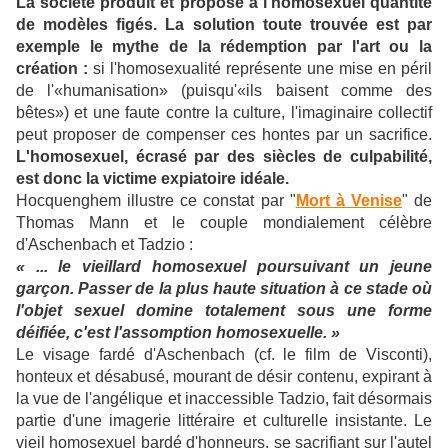
La société produit et propose à l'homosexuel quantité
de modèles figés. La solution toute trouvée est par
exemple le mythe de la rédemption par l'art ou la
création :
si l'homosexualité représente une mise en péril
de l'«humanisation» (puisqu'«ils baisent comme des
bêtes») et une faute contre la culture, l'imaginaire collectif
peut proposer de compenser ces hontes par un sacrifice.
L'homosexuel, écrasé par des siècles de culpabilité,
est donc la victime expiatoire idéale.
Hocquenghem illustre ce constat par "
Mort à Venise
" de
Thomas Mann et le couple mondialement célèbre
d'Aschenbach et Tadzio :
« ... le vieillard homosexuel poursuivant un jeune
garçon. Passer de la plus haute situation à ce stade où
l'objet sexuel domine totalement sous une forme
déifiée, c'est l'assomption homosexuelle. »
Le visage fardé d'Aschenbach (cf. le film de Visconti),
honteux et désabusé, mourant de désir contenu, expirant à
la vue de l'angélique et inaccessible Tadzio, fait désormais
partie d'une imagerie littéraire et culturelle insistante. Le
vieil homosexuel bardé d'honneurs, se sacrifiant sur l'autel