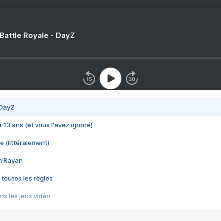
 Battle Royale - DayZ
 DayZ
 a 13 ans (et vous l'avez ignoré)
e (littéralement)
im Rayan
 toutes les règles
s les jeux vidéo
us choquant de Rockstar ? - Le scandale BULLY