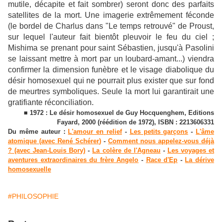
mutile, décapite et fait sombrer) seront donc des parfaits
satellites de la mort. Une imagerie extrêmement féconde
(le bordel de Charlus dans "Le temps retrouvé" de Proust,
sur lequel l'auteur fait bientôt pleuvoir le feu du ciel ;
Mishima se prenant pour saint Sébastien, jusqu'à Pasolini
se laissant mettre à mort par un loubard-amant...) viendra
confirmer la dimension funèbre et le visage diabolique du
désir homosexuel qui ne pourrait plus exister que sur fond
de meurtres symboliques. Seule la mort lui garantirait une
gratifiante réconciliation.
■ 1972 : Le désir homosexuel de Guy Hocquenghem, Editions
Fayard, 2000 (réédition de 1972), ISBN : 2213606331
Du même auteur :
L'amour en relief
-
Les petits garçons
-
L'âme
atomique (avec René Schérer
)
-
Comment nous appelez-vous déjà
? (avec Jean-Louis Bory)
-
La colère de l'Agneau
-
Les voyages et
aventures extraordinaires du frère Angelo
-
Race d'Ep
-
La dérive
homosexuelle
#PHILOSOPHIE