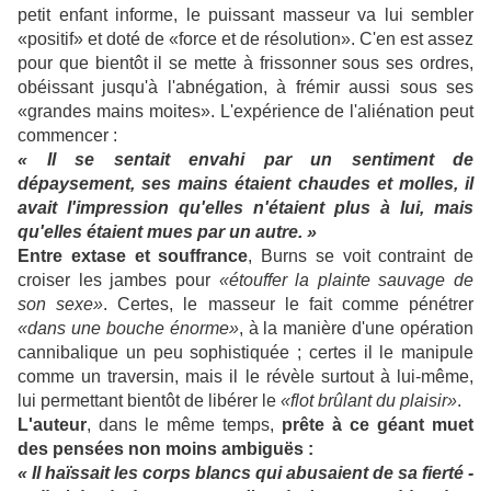
petit enfant informe, le puissant masseur va lui sembler
«positif» et doté de «force et de résolution». C'en est assez
pour que bientôt il se mette à frissonner sous ses ordres,
obéissant jusqu'à l'abnégation, à frémir aussi sous ses
«grandes mains moites». L'expérience de l'aliénation peut
commencer :
« Il se sentait envahi par un sentiment de
dépaysement, ses mains étaient chaudes et molles, il
avait l'impression qu'elles n'étaient plus à lui, mais
qu'elles étaient mues par un autre. »
Entre extase et souffrance
, Burns se voit contraint de
croiser les jambes pour
«étouffer la plainte sauvage de
son sexe»
. Certes, le masseur le fait comme pénétrer
«dans une bouche énorme»
, à la manière d'une opération
cannibalique un peu sophistiquée ; certes il le manipule
comme un traversin, mais il le révèle surtout à lui-même,
lui permettant bientôt de libérer le
«flot brûlant du plaisir»
.
L'auteur
, dans le même temps,
prête à ce géant muet
des pensées non moins ambiguës :
« Il haïssait les corps blancs qui abusaient de sa fierté -