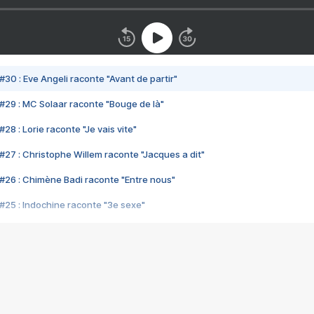
#30 : Eve Angeli raconte "Avant de partir"
#29 : MC Solaar raconte "Bouge de là"
28 : Lorie raconte "Je vais vite"
#27 : Christophe Willem raconte "Jacques a dit"
#26 : Chimène Badi raconte "Entre nous"
#25 : Indochine raconte "3e sexe"
#24 : Zaho raconte "C'est chelou"
#23 : Patrick Bruel raconte "Au café des délices"
#22 : Kyo raconte "Le chemin"
#21 : Nolwenn Leroy raconte "Cassé"