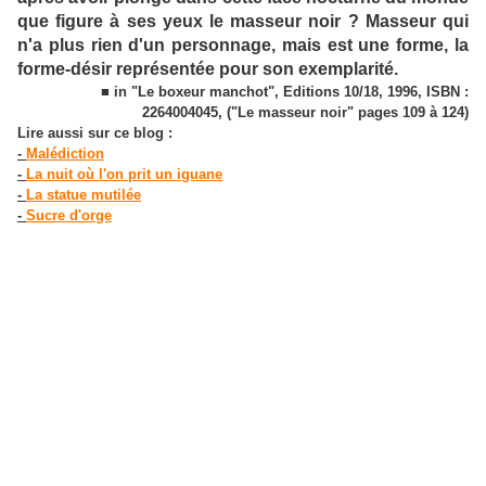
que figure à ses yeux le masseur noir ? Masseur qui
n'a plus rien d'un personnage, mais est une forme, la
forme-désir représentée pour son exemplarité.
■ in "Le boxeur manchot", Editions 10/18, 1996, ISBN :
2264004045, ("Le masseur noir" pages 109 à 124)
Lire aussi sur ce blog :
-
Malédiction
-
La nuit où l'on prit un iguane
-
La statue mutilée
-
Sucre d'orge