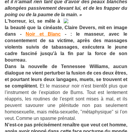
et il n'aimait rien tant que d'avoir des peaux blanches
allongées passivement devant lui, et de les frapper du
poing ou de la paume de la main. »
L'horreur, ici, se mêle à
la beauté que la cinéaste, Claire Devers, mit en image
dans -
Noir et Blanc
- : le masseur, avec le
consentement de sa victime, après des massages
violents suivis de tabassages, exécutera le jeune
cadre fasciné jusqu'à la fin par la force de son
bourreau.
Dans la nouvelle de Tennessee Williams, aucun
dialogue ne vient perturber la fusion de ces deux êtres,
et pourtant leurs deux langages, muets, se trouvent et
se complètent.
Et le masseur noir n'est bientôt plus que
l'instrument de l'expiation de Burns. Tout est lentement
réappris, les routines de l'esprit sont mises à mal, et ils
peuvent savourer une plénitude non pas seulement
homosexuelle, mais méta-sexuelle, "métaphysique" si l'on
veut. Comme un spasme prénatal.
N'est-ce pas précisément renaître que veut cet homme,
après avoir plongé dans cette face nocturne du monde