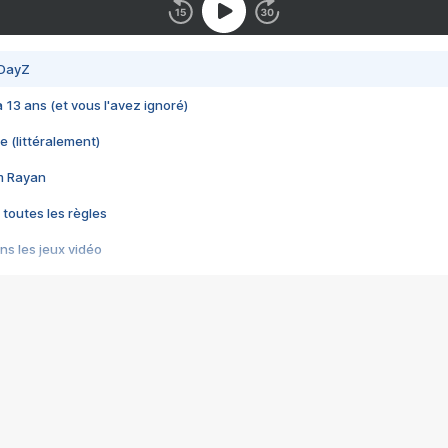
 DayZ
 a 13 ans (et vous l'avez ignoré)
e (littéralement)
im Rayan
 toutes les règles
s les jeux vidéo
us choquant de Rockstar ? - Le scandale BULLY
e plus moche de Steam
du RÊVE tourne au CAUCHEMAR
pendant 8 heures
it… à tort