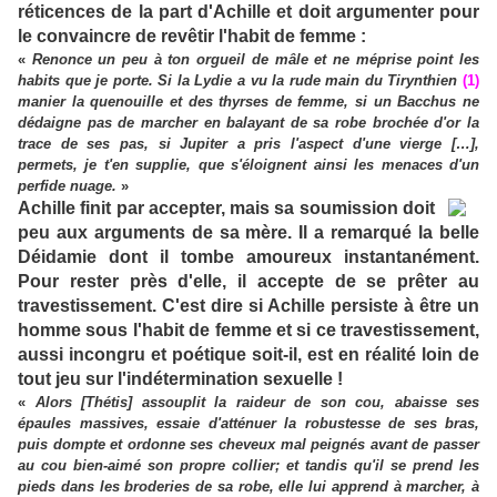
réticences de la part d'Achille et doit argumenter pour
le convaincre de revêtir l'habit de femme :
«
Renonce un peu à ton orgueil de mâle et ne méprise point les
habits que je porte. Si la Lydie a vu la rude main du Tirynthien
(1)
manier la quenouille et des thyrses de femme, si un Bacchus ne
dédaigne pas de marcher en balayant de sa robe brochée d'or la
trace de ses pas, si Jupiter a pris l'aspect d'une vierge […],
permets, je t'en supplie, que s'éloignent ainsi les menaces d'un
perfide nuage.
»
Achille finit par accepter, mais sa soumission doit
peu aux arguments de sa mère. Il a remarqué la belle
Déidamie dont il tombe amoureux instantanément.
Pour rester près d'elle, il accepte de se prêter au
travestissement. C'est dire si Achille persiste à être un
homme sous l'habit de femme et si ce travestissement,
aussi incongru et poétique soit-il, est en réalité loin de
tout jeu sur l'indétermination sexuelle !
«
Alors [Thétis] assouplit la raideur de son cou, abaisse ses
épaules massives, essaie d'atténuer la robustesse de ses bras,
puis dompte et ordonne ses cheveux mal peignés avant de passer
au cou bien-aimé son propre collier; et tandis qu'il se prend les
pieds dans les broderies de sa robe, elle lui apprend à marcher, à