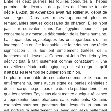
Entre les deux guerres, les fouilles conduites à Thèbes
permirent de découvrir des parties de l'énorme temple
dédié à Aton, qu'Akhenaton avait fait édifier au début de
son règne. Dans ces ruines apparurent plusieurs
remarquables statues colossales du pharaon. Elles n'ont
pas leur équivalent dans l'art égyptien pour ce qui
concerne leur grotesque déformation de la forme humaine.
La plupart des égyptologues les ont regardées d'un air
interrogatif, et ont été incapables de leur donner une réelle
signification ; ils les ont simplement traitées de «
franchement hideuses ». Cependant John Pendlebury les
décrivit tout à fait justement comme constituant « une
merveilleuse étude pathologique », et il est à regretter qu'il
n'ait pas eu le temps de publier son opinion.
Le plus remarquable de ces colosses montre le pharaon
entièrement nu, sans aucun signe de parties génitales :
déficience qui ne peut pas être due à la pudibonderie, bien
que les anciens Egyptiens aient montré quelque réticence
à représenter leurs pharaons sans vêtements. Certains
exemples nous sont parvenus dans lesquels un pharaon
est portraituré entièrement nu, avec son sexe nettement