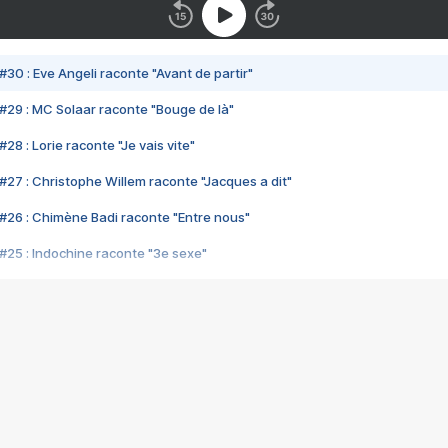
#30 : Eve Angeli raconte "Avant de partir"
#29 : MC Solaar raconte "Bouge de là"
28 : Lorie raconte "Je vais vite"
#27 : Christophe Willem raconte "Jacques a dit"
#26 : Chimène Badi raconte "Entre nous"
#25 : Indochine raconte "3e sexe"
#24 : Zaho raconte "C'est chelou"
#23 : Patrick Bruel raconte "Au café des délices"
#22 : Kyo raconte "Le chemin"
#21 : Nolwenn Leroy raconte "Cassé"
#20 : Patrick Hernandez raconte "Born to be alive"