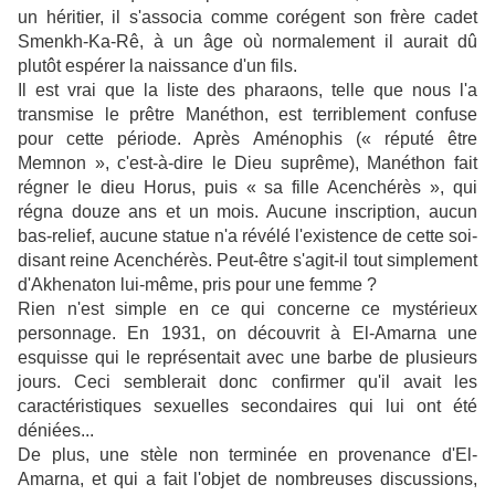
un héritier, il s'associa comme corégent son frère cadet
Smenkh-Ka-Rê, à un âge où normalement il aurait dû
plutôt espérer la naissance d'un fils.
Il est vrai que la liste des pharaons, telle que nous l'a
transmise le prêtre Manéthon, est terriblement confuse
pour cette période. Après Aménophis (« réputé être
Memnon », c'est-à-dire le Dieu suprême), Manéthon fait
régner le dieu Horus, puis « sa fille Acenchérès », qui
régna douze ans et un mois. Aucune inscription, aucun
bas-relief, aucune statue n'a révélé l'existence de cette soi-
disant reine Acenchérès. Peut-être s'agit-il tout simplement
d'Akhenaton lui-même, pris pour une femme ?
Rien n'est simple en ce qui concerne ce mystérieux
personnage. En 1931, on découvrit à El-Amarna une
esquisse qui le représentait avec une barbe de plusieurs
jours. Ceci semblerait donc confirmer qu'il avait les
caractéristiques sexuelles secondaires qui lui ont été
déniées...
De plus, une stèle non terminée en provenance d'El-
Amarna, et qui a fait l'objet de nombreuses discussions,