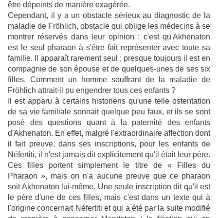
être dépeints de manière exagérée.
Cependant, il y a un obstacle sérieux au diagnostic de la
maladie de Fröhlich, obstacle qui oblige les médecins à se
montrer réservés dans leur opinion : c'est qu'Akhenaton
est le seul pharaon à s'être fait représenter avec toute sa
famille. Il apparaît rarement seul ; presque toujours il est en
compagnie de son épouse et de quelques-unes de ses six
filles. Comment un homme souffrant de la maladie de
Fröhlich attrait-il pu engendrer tous ces enfants ?
Il est apparu à certains historiens qu'une telle ostentation
de sa vie familiale sonnait quelque peu faux, et ils se sont
posé des questions quant à la paternité des enfants
d'Akhenaton. En effet, malgré l'extraordinaire affection dont
il fait preuve, dans ses inscriptions, pour les enfants de
Néfertiti, il n'est jamais dit explicitement qu'il était leur père.
Ces filles portent simplement le titre de « Filles du
Pharaon », mais on n'a aucune preuve que ce pharaon
soit Akhenaton lui-même. Une seule inscription dit qu'il est
le père d'une de ces filles, mais c'est dans un texte qui à
l'origine concernait Néfertiti et qui a été par la suite modifié