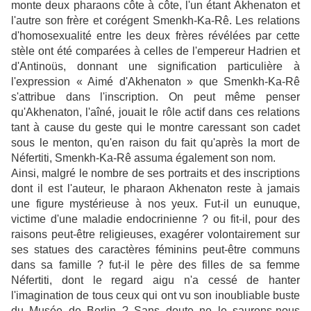
monte deux pharaons côte à côte, l'un étant Akhenaton et
l'autre son frère et corégent Smenkh-Ka-Rê. Les relations
d'homosexualité entre les deux frères révélées par cette
stèle ont été comparées à celles de l'empereur Hadrien et
d'Antinoüs, donnant une signification particulière à
l'expression « Aimé d'Akhenaton » que Smenkh-Ka-Rê
s'attribue dans l'inscription. On peut même penser
qu'Akhenaton, l'aîné, jouait le rôle actif dans ces relations
tant à cause du geste qui le montre caressant son cadet
sous le menton, qu'en raison du fait qu'après la mort de
Néfertiti, Smenkh-Ka-Rê assuma également son nom.
Ainsi, malgré le nombre de ses portraits et des inscriptions
dont il est l'auteur, le pharaon Akhenaton reste à jamais
une figure mystérieuse à nos yeux. Fut-il un eunuque,
victime d'une maladie endocrinienne ? ou fit-il, pour des
raisons peut-être religieuses, exagérer volontairement sur
ses statues des caractères féminins peut-être communs
dans sa famille ? fut-il le père des filles de sa femme
Néfertiti, dont le regard aigu n'a cessé de hanter
l'imagination de tous ceux qui ont vu son inoubliable buste
du Musée de Berlin ? Sans doute ne le saurons-nous