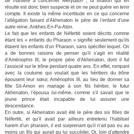
de manière à concerner Merytaton ; la filiation qui en
résulte est donc bien suspecte et on ne peut guère en tenir
compte. Il existe la même incertitude en ce qui concerne
l'allégation faisant d'Akhenaton le père de l'enfant d'une
autre reine, Ankhes-En-Pa-Aton.
Le fait que les enfants de Néfertiti soient décrits comme
étant les « enfants du Pharaon » signifie seulement qu'ils
étaient les enfants d'un Pharaon, sans spécifier lequel. On
a de bonnes raisons de penser qu'il s'agit en réalité
d'Aménophis III, le propre père d'Akhenaton, dont il fut
l'associé sur le trône pendant quatre ans. En effet, rompant
avec la coutume qui voulait que les héritiers du trône
épousent leur sœur, Aménophis III, au lieu de donner sa
fille Sit-Amon en mariage à son fils héritier, le futur
Akhenaton, l'épousa lui-même, comme s'il savait que le
jeune prince était incapable de lui assurer une
descendance.
En outre, si Akhenaton avait été le père des six filles de
Néfertiti, et qu'il avait par ailleurs entretenu l'habituel
harem d'un pharaon, il est surprenant qu'il n'ait pas eu au
moins un fils qui aurait pu lui succéder. Or, loin d'attendre