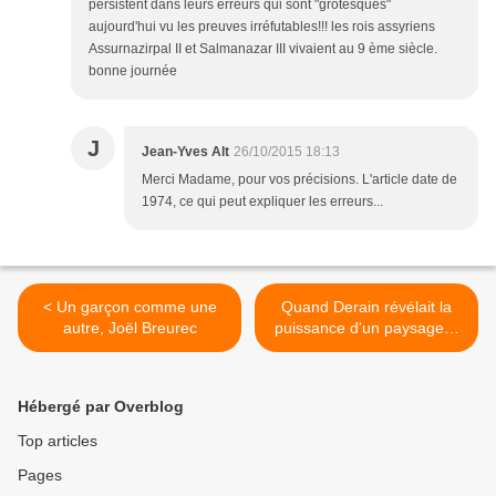
persistent dans leurs erreurs qui sont "grotesques"
aujourd'hui vu les preuves irréfutables!!! les rois assyriens
Assurnazirpal II et Salmanazar III vivaient au 9 ème siècle.
bonne journée
J
Jean-Yves Alt
26/10/2015 18:13
Merci Madame, pour vos précisions. L'article date de
1974, ce qui peut expliquer les erreurs...
< Un garçon comme une
Quand Derain révélait la
autre, Joël Breurec
puissance d'un paysage…
>
Hébergé par Overblog
Top articles
Pages