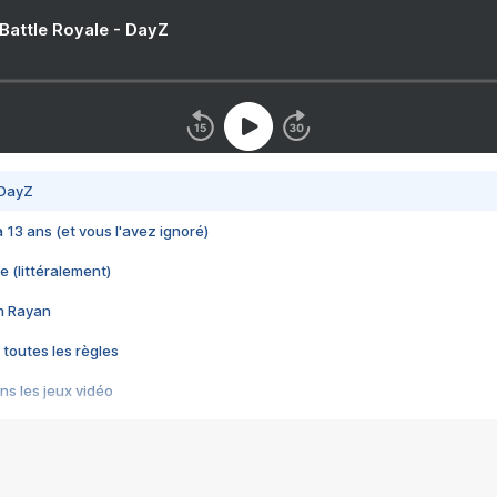
 Battle Royale - DayZ
 DayZ
 a 13 ans (et vous l'avez ignoré)
e (littéralement)
im Rayan
 toutes les règles
s les jeux vidéo
us choquant de Rockstar ? - Le scandale BULLY
e plus moche de Steam