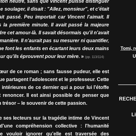
n ton neutre, sans que Vincent puisse distinguer
 soulager, il disait : "Allez, monsieur", et c'était
t passé. Peu importait car Vincent l'aimait. Il
s la première minute. Il avait passé la majeure
dre cet amour-là. Il savait désormais qu'il n'avait
anière. Il n'aurait pas su mesurer ni quantifier,
Tomi, r
que font les enfants en écartant leurs deux mains
U
ur qu'ils éprouvent pour leur mère.
»
(pp. 113/114)
œur de ce roman ; sans fausse pudeur, elle est
e partagent l'adolescent et le professeur. Cette
intérieures de ce dernier qui a pour lui l'étoffe
it renoncer. Il est ainsi possible de penser que
RECHE
résor – le souvenir de cette passion.
L
 ses lecteurs sur la tragédie intime de Vincent
 d'une compréhension collective : l'humanité
e vouloir ignorer qu'elle est traversée des