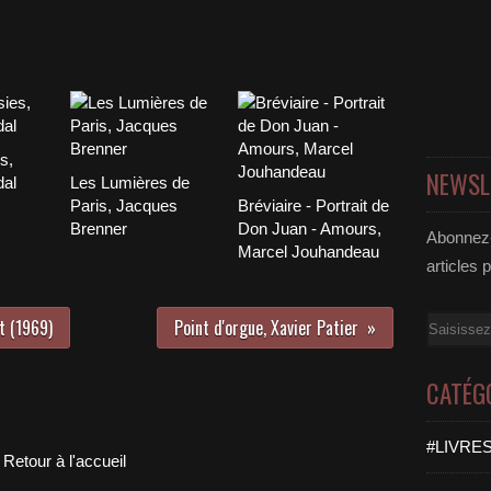
s,
NEWSL
dal
Les Lumières de
Paris, Jacques
Bréviaire - Portrait de
Brenner
Don Juan - Amours,
Abonnez-
Marcel Jouhandeau
articles 
t (1969)
Point d'orgue, Xavier Patier
Email
CATÉG
#LIVRES
Retour à l'accueil