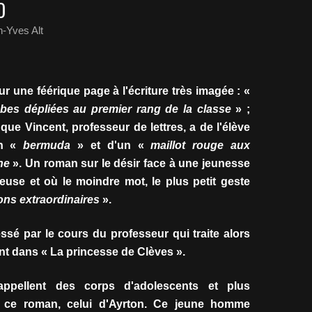
O
-Yves Alt
ur une féérique page à l'écriture très imagée : «
bes dépliées au premier rang de la classe
» ;
n que Vincent, professeur de lettres, a de l'élève
un «
bermuda
» et d'un «
maillot rouge aux
ne
». Un roman sur le désir face à une jeunesse
ieuse et où le moindre mot, le plus petit geste
ons extraordinaires
».
ssé par le cours du professeur qui traite alors
t dans « La princesse de Clèves ».
appellent des corps d'adolescents et plus
e ce roman, celui d'Ayrton. Ce jeune homme