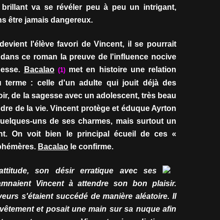
rillant va se révéler peu à peu un intrigant,
ans être jamais dangereux.
ient l'élève favori de Vincent, il se pourrait
e dans ce roman la preuve de l'influence nocive
unesse.
Bacalao
met en histoire une relation
(1)
terme : celle d'un adulte qui jouit déjà des
oir, de la sagesse avec un adolescent, très beau
dre de la vie. Vincent protège et éduque Ayrton
s, quelques-uns de ses charmes, mais surtout un
nt. On voit bien le principal écueil de ces «
éphémères.
Bacalao
le confirme.
ttitude, son désir erratique avec ses
amnaient Vincent à attendre son bon plaisir.
veurs s'étaient succédé de manière aléatoire. Il
rvêtement et posait une main sur sa nuque afin