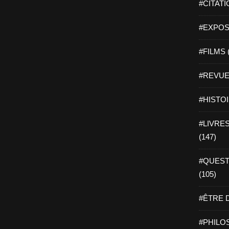
#CITATI
#EXPOSI
#FILMS 
#REVUE 
#HISTOI
#LIVRES 
(147)
#QUEST
(105)
#ÊTRE D
#PHILOS