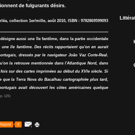
ionnent de fulgurants désirs.
Littér
léa, collection 1er/mille, août 2010, ISBN : 9782869599093
désigne aussi une île fantôme, dans la partie occidentale
t une île fantôme. Des récits rapportaient qu'on en aurait
portugais, dressés par le navigateur João Vaz Corte-Real.
qu'on la retrouve mentionnée dans l'Atlantique Nord, dans
e fois sur des cartes imprimées au début du XVIe siècle. Si
e que la Terra Nova do Bacalhau cartographiée plus tard,
 portugais avait découvert les côtes américaines quelque
(p. 125)
Repost
0