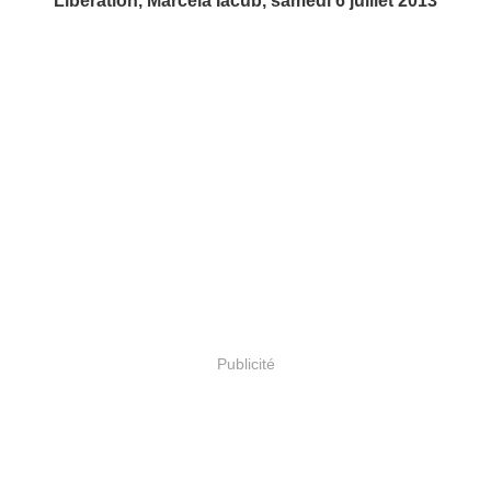
Libération, Marcela Iacub, samedi 6 juillet 2013
Publicité