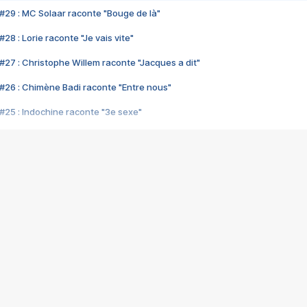
#29 : MC Solaar raconte "Bouge de là"
28 : Lorie raconte "Je vais vite"
#27 : Christophe Willem raconte "Jacques a dit"
#26 : Chimène Badi raconte "Entre nous"
#25 : Indochine raconte "3e sexe"
#24 : Zaho raconte "C'est chelou"
#23 : Patrick Bruel raconte "Au café des délices"
#22 : Kyo raconte "Le chemin"
#21 : Nolwenn Leroy raconte "Cassé"
#20 : Patrick Hernandez raconte "Born to be alive"
#19 : Lorie raconte "Près de moi"
#18 : Michael Jones raconte "A nos actes manqués" (avec Jean-Jacque