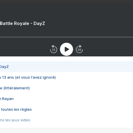
 Battle Royale - DayZ
 DayZ
 a 13 ans (et vous l'avez ignoré)
e (littéralement)
im Rayan
 toutes les règles
s les jeux vidéo
us choquant de Rockstar ? - Le scandale BULLY