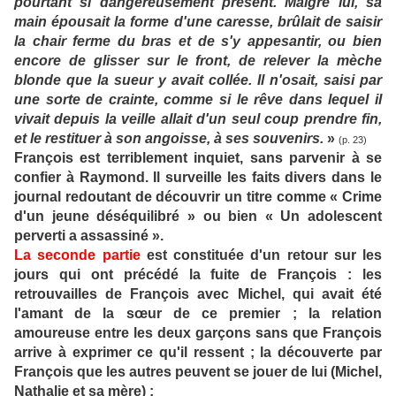
pourtant si dangereusement présent. Malgré lui, sa
main épousait la forme d'une caresse, brûlait de saisir
la chair ferme du bras et de s'y appesantir, ou bien
encore de glisser sur le front, de relever la mèche
blonde que la sueur y avait collée. Il n'osait, saisi par
une sorte de crainte, comme si le rêve dans lequel il
vivait depuis la veille allait d'un seul coup prendre fin,
et le restituer à son angoisse, à ses souvenirs.
»
(p. 23)
François est terriblement inquiet, sans parvenir à se
confier à Raymond. Il surveille les faits divers dans le
journal redoutant de découvrir un titre comme « Crime
d'un jeune déséquilibré » ou bien « Un adolescent
perverti a assassiné ».
La seconde partie
est constituée d'un retour sur les
jours qui ont précédé la fuite de François : les
retrouvailles de François avec Michel, qui avait été
l'amant de la sœur de ce premier ; la relation
amoureuse entre les deux garçons sans que François
arrive à exprimer ce qu'il ressent ; la découverte par
François que les autres peuvent se jouer de lui (Michel,
Nathalie et sa mère) :