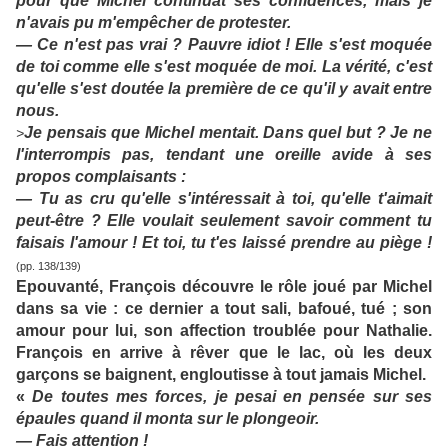
pour que Michel continuât ses confidences, mais je
n'avais pu m'empêcher de protester.
— Ce n'est pas vrai ? Pauvre idiot ! Elle s'est moquée
de toi comme elle s'est moquée de moi. La vérité, c'est
qu'elle s'est doutée la première de ce qu'il y avait entre
nous.
Je pensais que Michel mentait. Dans quel but ? Je ne
>
l'interrompis pas, tendant une oreille avide à ses
propos complaisants :
— Tu as cru qu'elle s'intéressait à toi, qu'elle t'aimait
peut-être ? Elle voulait seulement savoir comment tu
faisais l'amour ! Et toi, tu t'es laissé prendre au piège !
(pp. 138/139)
Epouvanté, François découvre le rôle joué par Michel
dans sa vie : ce dernier a tout sali, bafoué, tué ; son
amour pour lui, son affection troublée pour Nathalie.
François en arrive à rêver que le lac, où les deux
garçons se baignent, engloutisse à tout jamais Michel.
«
De toutes mes forces, je pesai en pensée sur ses
épaules quand il monta sur le plongeoir.
— Fais attention !