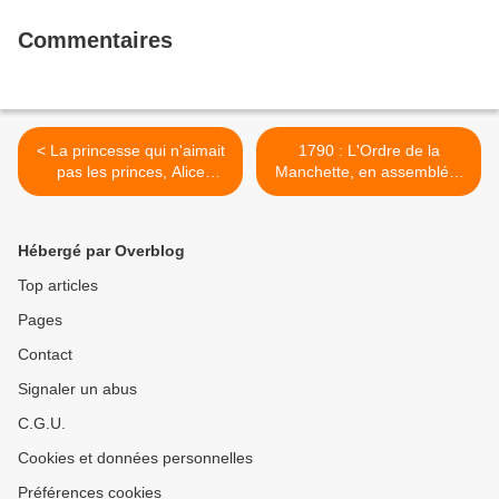
Commentaires
< La princesse qui n'aimait
1790 : L'Ordre de la
pas les princes, Alice
Manchette, en assemblée,
Brière-Haquet et Lionel
décrète >
Larchevêque
Hébergé par Overblog
Top articles
Pages
Contact
Signaler un abus
C.G.U.
Cookies et données personnelles
Préférences cookies