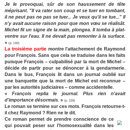
Je le provoquai, sûr de son haussement de tête
méprisant. "Il va rater son coup et se tuer en tombant,
il ne peut pas ne pas se tuer... Je veux qu'il se tue..." Il
n'y avait aucune raison pour que mon vœu se réalisât.
Michel fit un signe de la main, plongea. Il tomba à plat-
ventre sur l'eau. Il ne devait pas remonter à la surface.
»
(p. 140)
La troisième partie
montre l'attachement de Raymond
pour François. Sans que cela se traduise dans les faits
puisque François – culpabilisé par la mort de Michel –
décide de partir pour se dénoncer à la gendarmerie.
Dans le bus, François lit dans un journal oublié sur
une banquette que la mort de Michel est reconnue –
par les autorités judiciaires – comme accidentelle.
«
François replia le journal. Plus rien n'avait
d'importance désormais.
»
(p. 158)
Le roman se termine sur ces mots. François retourne-t-
il chez Raymond ? Rien ne le dit.
Ce roman permet de prendre conscience de ce
qui pouvait peser sur l'homosexualité dans les