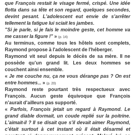
que François restait le visage fermé, crispé. Une idée
flotta dans sa tête et son regard, quelques secondes,
devint pesant. L'adolescent eut envie de s'arrêter
tellement la fatigue lui sciait les jambes.
"Si je parle, si je fais le moindre geste, cet homme va
me casser la figure !"
»
(p. 14)
Au terminus, comme tous les hôtels sont complets,
Raymond propose à l'adolescent de l'héberger.
Raymond vit seul depuis le décès de sa mère. Il ne
possède qu'un grand lit. Les deux hommes se
couchent ainsi ensemble.
«
Je me couche nu, ça ne vous dérange pas ? On est
entre hommes...
»
(p. 20)
Raymond reste pourtant très respectueux avec
François. Aucun geste équivoque que François
n'aurait d'ailleurs pas supporté.
«
Parfois, François jetait un regard à Raymond. Le
grand diable dormait, un coude replié sur la poitrine.
L'aimait-il ? Il se disait que s'il devait aimer Raymond,
c'était surtout à cet instant où il était désarmé et