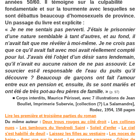
années 50/60. Il témoigne sur la culpabilité
fondamentale et sur la tourmente avec lesquelles se
sont débattus beaucoup d'homosexuels de province.
Un passage du livre est explicite :
«
Je ne me sentais pas perverti. J'étais le prisonnier
d'une nature semblable à tant d'autres, et au fond, il
n'avait fait que me révéler à moi-même. Je ne crois pas
que ce qu'il avait fait avec moi avait réellement compté
pour lui. J'avais été l'objet d'un désir sans lendemain,
qu'il n'avait eu aucune raison de ne pas assouvir. Le
sourcier est-il responsable de l'eau du puits qu'il
découvre ? Beaucoup de garçons ont fait l'amour
entre eux en pension et, ensuite, ils se sont mariés et
ont été de très pot-au-feu pères de famille.
»
(p. 97)
■ Corps interdits, Maurice Périsset, avec 7 illustrations de Jean
Boullet, Imprimerie Subervie, [collection (?) La Salamandre],
Rodez, 1954, 158 pages
Lire les première et troisième parties du roman
Du même auteur :
Deux trous rouges au côté droit
-
Les collines
nues
-
Les tambours du Vendredi Saint
-
Soleil d'enfer
-
Le ciel
s'est habillé de deuil
-
Laissez les filles au vestiaire
-
Les noces de
haine
-
Avec vue sur la mort
-
Les grappes sauvages
-
Gibier de