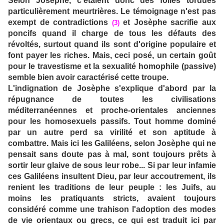
Selon Josèphe, c'étaient donc des folles tordues
particulièrement meurtrières. Le témoignage n'est pas
exempt de contradictions
et Josèphe sacrifie aux
(3)
poncifs quand il charge de tous les défauts des
révoltés, surtout quand ils sont d'origine populaire et
font payer les riches. Mais, ceci posé, un certain goût
pour le travestisme et la sexualité homophile (passive)
semble bien avoir caractérisé cette troupe.
L'indignation de Josèphe s'explique d'abord par la
répugnance de toutes les civilisations
méditerranéennes et proche-orientales anciennes
pour les homosexuels passifs. Tout homme dominé
par un autre perd sa virilité et son aptitude à
combattre. Mais ici les Galiléens, selon Josèphe qui ne
pensait sans doute pas à mal, sont toujours prêts à
sortir leur glaive de sous leur robe... Si par leur infamie
ces Galiléens insultent Dieu, par leur accoutrement, ils
renient les traditions de leur peuple : les Juifs, au
moins les pratiquants stricts, avaient toujours
considéré comme une trahison l'adoption des modes
de vie orientaux ou grecs, ce qui est traduit ici par