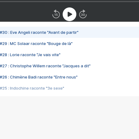
#30 : Eve Angeli raconte "Avant de partir"
#29 : MC Solaar raconte "Bouge de là"
28 : Lorie raconte "Je vais vite"
#27 : Christophe Willem raconte "Jacques a dit"
#26 : Chimène Badi raconte "Entre nous"
#25 : Indochine raconte "3e sexe"
#24 : Zaho raconte "C'est chelou"
#23 : Patrick Bruel raconte "Au café des délices"
#22 : Kyo raconte "Le chemin"
#21 : Nolwenn Leroy raconte "Cassé"