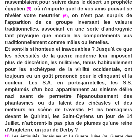
rassemblaient pour suivre dans le désert un prophète
égyptien
, où n'importe quel de vos amis pouvait se
(5)
révéler votre meurtrier
, on n'est pas surpris de
(6)
l'apparition de ce groupe inversant les valeurs
traditionnelles, associant en une sorte d'androgynie
tant physique que morale les comportements vus
traditionnellement comme mâles ou femelles.
Et sont-ils si honteux et inavouables ? Jusqu'à ce que
les nécessités de la guerre moderne leur imposent
plus de discrétion, les militaires, tenus habituellement
pour les archétypes de la virilité occidentale, ont
toujours eu un goût prononcé pour le clinquant et la
couleur. Les S.A. en porte-jarretelles, les S.S.
emplumés d'un boa appartiennent au sinistre délire
nazi avant de permettre l'épanouissement des
phantasmes ou du talent des cinéastes et des
metteurs en scène de travestis. Et les bersagliers
devant le Quirinal, les Saint-Cyriens un jour de 14
Juillet, n'arborent-ils pas plus de plumes qu'une reine
d'Angleterre un jour de Derby ?
(1)
Les Antiquités Judaïques et La Guerre Juive (ou Guerre des