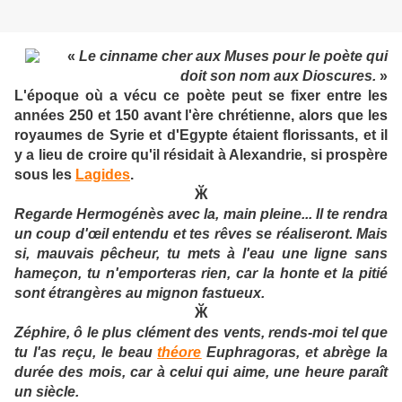
«
Le cinname cher aux Muses pour le poète qui
doit son nom aux Dioscures.
»
L'époque où a vécu ce poète peut se fixer entre les
années 250 et 150 avant l'ère chrétienne, alors que les
royaumes de Syrie et d'Egypte étaient florissants, et il
y a lieu de croire qu'il résidait à Alexandrie, si prospère
sous les
Lagides
.
Ӂ
Regarde Hermogénès avec la, main pleine... Il te rendra
un coup d'œil entendu et tes rêves se réaliseront. Mais
si, mauvais pêcheur, tu mets à l'eau une ligne sans
hameçon, tu n'emporteras rien, car la honte et la pitié
sont étrangères au mignon fastueux.
Ӂ
Zéphire, ô le plus clément des vents, rends-moi tel que
tu l'as reçu, le beau
théore
Euphragoras, et abrège la
durée des mois, car à celui qui aime, une heure paraît
un siècle.