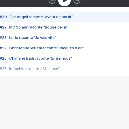
#30 : Eve Angeli raconte "Avant de partir"
#29 : MC Solaar raconte "Bouge de là"
28 : Lorie raconte "Je vais vite"
#27 : Christophe Willem raconte "Jacques a dit"
#26 : Chimène Badi raconte "Entre nous"
#25 : Indochine raconte "3e sexe"
#24 : Zaho raconte "C'est chelou"
#23 : Patrick Bruel raconte "Au café des délices"
#22 : Kyo raconte "Le chemin"
#21 : Nolwenn Leroy raconte "Cassé"
#20 : Patrick Hernandez raconte "Born to be alive"