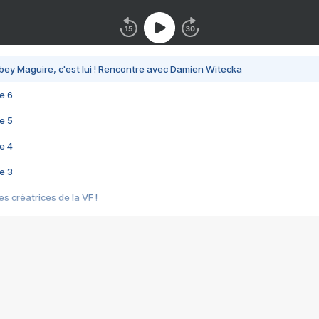
bey Maguire, c'est lui ! Rencontre avec Damien Witecka
e 6
e 5
e 4
e 3
s créatrices de la VF !
e 2
e 1
e Mektoub My Love arrive enfin ! Rencontre avec Shaïn Boumedine et Sal
i : après Toni en famille