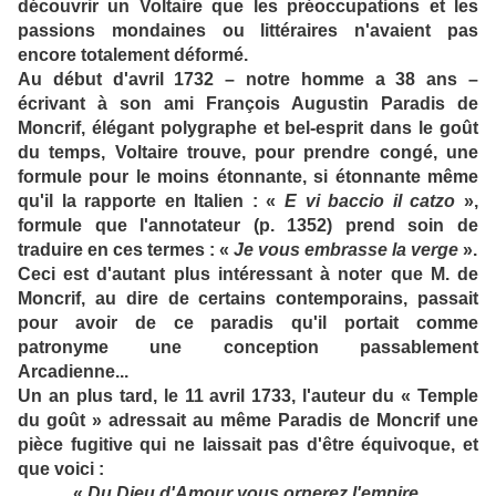
découvrir un Voltaire que les préoccupations et les
passions mondaines ou littéraires n'avaient pas
encore totalement déformé.
Au début d'avril 1732 – notre homme a 38 ans –
écrivant à son ami François Augustin Paradis de
Moncrif, élégant polygraphe et bel-esprit dans le goût
du temps, Voltaire trouve, pour prendre congé, une
formule pour le moins étonnante, si étonnante même
qu'il la rapporte en Italien : «
E vi baccio il catzo
»,
formule que l'annotateur (p. 1352) prend soin de
traduire en ces termes : «
Je vous embrasse la verge
».
Ceci est d'autant plus intéressant à noter que M. de
Moncrif, au dire de certains contemporains, passait
pour avoir de ce paradis qu'il portait comme
patronyme une conception passablement
Arcadienne...
Un an plus tard, le 11 avril 1733, l'auteur du « Temple
du goût » adressait au même Paradis de Moncrif une
pièce fugitive qui ne laissait pas d'être équivoque, et
que voici :
«
Du Dieu d'Amour vous ornerez l'empire,