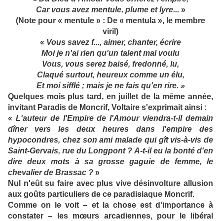
Car vous avez mentule, plume et lyre...
»
(Note pour « mentule » : De « mentula », le membre
viril)
«
Vous savez f..., aimer, chanter, écrire
Moi je n'ai rien qu'un talent mal voulu
Vous, vous serez baisé, fredonné, lu,
Claqué surtout, heureux comme un élu,
Et moi sifflé ; mais je ne fais qu'en rire.
»
Quelques mois plus tard, en juillet de la même année,
invitant Paradis de Moncrif, Voltaire s'exprimait ainsi :
«
L'auteur de l'Empire de l'Amour viendra-t-il demain
dîner vers les deux heures dans l'empire des
hypocondres, chez son ami malade qui gît vis-à-vis de
Saint-Gervais, rue du Longpont ? A-t-il eu la bonté d'en
dire deux mots à sa grosse gaguie de femme, le
chevalier de Brassac ?
»
Nul n'eût su faire avec plus vive désinvolture allusion
aux goûts particuliers de ce paradisiaque Moncrif.
Comme on le voit – et la chose est d'importance à
constater – les mœurs arcadiennes, pour le libéral