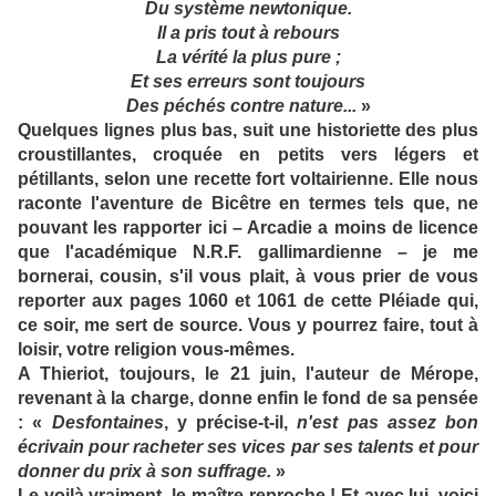
Du système newtonique.
Il a pris tout à rebours
La vérité la plus pure ;
Et ses erreurs sont toujours
Des péchés contre nature...
»
Quelques lignes plus bas, suit une historiette des plus
croustillantes, croquée en petits vers légers et
pétillants, selon une recette fort voltairienne. Elle nous
raconte l'aventure de Bicêtre en termes tels que, ne
pouvant les rapporter ici – Arcadie a moins de licence
que l'académique N.R.F. gallimardienne – je me
bornerai, cousin, s'il vous plait, à vous prier de vous
reporter aux pages 1060 et 1061 de cette Pléiade qui,
ce soir, me sert de source. Vous y pourrez faire, tout à
loisir, votre religion vous-mêmes.
A Thieriot, toujours, le 21 juin, l'auteur de Mérope,
revenant à la charge, donne enfin le fond de sa pensée
: «
Desfontaines
, y précise-t-il,
n'est pas assez bon
écrivain pour racheter ses vices par ses talents et pour
donner du prix à son suffrage.
»
Le voilà vraiment, le maître-reproche ! Et avec lui, voici