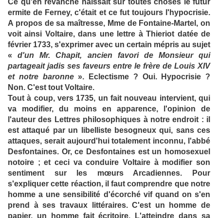
Ce qu'en revanche haïssait sur toutes choses le futur
ermite de Ferney, c'était et ce fut toujours l'hypocrisie.
A propos de sa maîtresse, Mme de Fontaine-Martel, on
voit ainsi Voltaire, dans une lettre à Thieriot datée de
février 1733, s'exprimer avec un certain mépris au sujet
«
d'un Mr. Chapit, ancien favori de Monsieur qui
partageait jadis ses faveurs entre le frère de Louis XIV
et notre baronne
». Eclectisme ? Oui. Hypocrisie ?
Non. C'est tout Voltaire.
Tout à coup, vers 1735, un fait nouveau intervient, qui
va modifier, du moins en apparence, l'opinion de
l'auteur des Lettres philosophiques à notre endroit : il
est attaqué par un libelliste besogneux qui, sans ces
attaques, serait aujourd'hui totalement inconnu, l'abbé
Desfontaines. Or, ce Desfontaines est un homosexuel
notoire ; et ceci va conduire Voltaire à modifier son
sentiment sur les mœurs Arcadiennes. Pour
s'expliquer cette réaction, il faut comprendre que notre
homme a une sensibilité d'écorché vif quand on s'en
prend à ses travaux littéraires. C'est un homme de
papier, un homme fait écritoire. L'atteindre dans sa