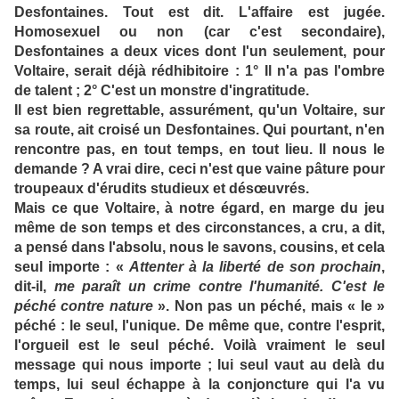
Desfontaines. Tout est dit. L'affaire est jugée.
Homosexuel ou non (car c'est secondaire),
Desfontaines a deux vices dont l'un seulement, pour
Voltaire, serait déjà rédhibitoire : 1° Il n'a pas l'ombre
de talent ; 2° C'est un monstre d'ingratitude.
Il est bien regrettable, assurément, qu'un Voltaire, sur
sa route, ait croisé un Desfontaines. Qui pourtant, n'en
rencontre pas, en tout temps, en tout lieu. Il nous le
demande ? A vrai dire, ceci n'est que vaine pâture pour
troupeaux d'érudits studieux et désœuvrés.
Mais ce que Voltaire, à notre égard, en marge du jeu
même de son temps et des circonstances, a cru, a dit,
a pensé dans l'absolu, nous le savons, cousins, et cela
seul importe : «
Attenter à la liberté de son prochain
,
dit-il,
me paraît un crime contre l'humanité. C'est le
péché contre nature
». Non pas un péché, mais « le »
péché : le seul, l'unique. De même que, contre l'esprit,
l'orgueil est le seul péché. Voilà vraiment le seul
message qui nous importe ; lui seul vaut au delà du
temps, lui seul échappe à la conjoncture qui l'a vu