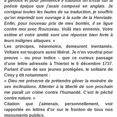
à genoux et pour pénitence il traduisit un Essai sur la
poésie épique que j'avais composé en anglais. Je
corrigeai toutes les fautes de sa traduction, je souffris
qu'on imprimât son ouvrage à la suite de la Henriade.
Enfin, pour nouveau prix de mes bontés, il se ligue
contre moi avec Rousseau. Voilà mes ennemis. Votre
estime et votre amitié sont une réponse bien forte à
leurs indignes attaques.
»
Les principes, néanmoins, demeurent inentamés.
Voltaire est toujours aussi libéral. Je n'en voudrai pour
preuve – ou pour indice – que ce curieux passage
d'une lettre adressée à Thieriot le 6 décembre 1737.
Parlant d'une de ses jeunes protégées, le solitaire de
Cirey y dit notamment :
«
Dieu me préserve de prétendre gêner la moindre de
ses inclinations. Attenter à la liberté de son prochain
me paraît un crime contre l'humanité. C'est le péché
contre nature.
»
Citation que j'aimerais, personnellement, voir
rapportée en lettres d'or sur le fronton de tous nos
monuments publics.