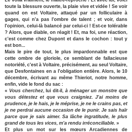
toute la blessure ouverte, la plaie vive et vidée ! Se voir
quand on est Voltaire, attaqué par un folliculaire à
gages, qui n'a pas l'ombre de talent ; et voir, dans
l'opinion, celui-là balancé par celui-ci ! Est-ce tolérable
? Alors, que diable, on réagit ! Et, ma foi, une réaction,
c'est comme chez Dupont et dans le cochon : tout y
est bon...
Mais le pire de tout, le plus impardonnable est que
cette ombre de gloriole, ce semblant de fallacieuse
notoriété, c'est à Voltaire, précisément, au seul Voltaire,
que Desfontaines en a l'obligation entière. Alors, le 10
décembre, écrivant au même Thieriot, notre homme,
enfin, vide le fond du sac :
«
Vous cherchez
, lui dit-il,
à ménager un monstre que
vous détestez et que vous craigniez. J'ai moins de
prudence, je le hais, je le méprise, je ne le crains pas, et
je ne perdrai aucune occasion de le punir. Je sais haïr
parce que je sais aimer. Sa lâche ingratitude, le plus
grand de tous les vices, m'a rendu irréconciliable.
»
Et plus un mot sur les mœurs Arcadiennes de