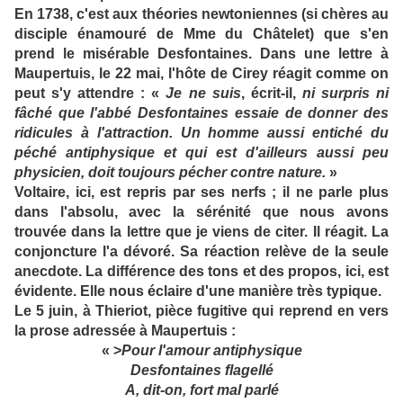
En 1738, c'est aux théories newtoniennes (si chères au
disciple énamouré de Mme du Châtelet) que s'en
prend le misérable Desfontaines. Dans une lettre à
Maupertuis, le 22 mai, l'hôte de Cirey réagit comme on
peut s'y attendre : «
Je ne suis
, écrit-il,
ni surpris ni
fâché que l'abbé Desfontaines essaie de donner des
ridicules à l'attraction. Un homme aussi entiché du
péché antiphysique et qui est d'ailleurs aussi peu
physicien, doit toujours pécher contre nature.
»
Voltaire, ici, est repris par ses nerfs ; il ne parle plus
dans l'absolu, avec la sérénité que nous avons
trouvée dans la lettre que je viens de citer. Il réagit. La
conjoncture l'a dévoré. Sa réaction relève de la seule
anecdote. La différence des tons et des propos, ici, est
évidente. Elle nous éclaire d'une manière très typique.
Le 5 juin, à Thieriot, pièce fugitive qui reprend en vers
la prose adressée à Maupertuis :
« >
Pour l'amour antiphysique
Desfontaines flagellé
A, dit-on, fort mal parlé