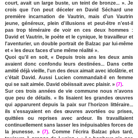
court, avait un large buste, un teint de bronze... ». Je
crois que l'on peut déceler en David Séchard une
première incarnation de Vautrin, mais d'un Vautrin
jeune, généreux, plein d'illusions et peut-être n'est-il
pas trop téméraire de voir en ces deux hommes :
David et Vautrin, le poète et le cynique, le travailleur et
l'aventurier, un double portrait de Balzac par lui-même
et « les deux faces d'une même réalité ».
Quoi qu'il en soit, « Depuis trois ans les deux amis
avaient donc confondu leurs destinées... Dans cette
amitié déjà vieille, l'un des deux aimait avec idolâtrie, et
c'était David. Aussi Lucien commandait-il en femme
qui se sait aimée. David obéissait avec plaisir. »
(7)
.
Sur ces trois années de vie commune nous n'avons
que peu de détails. « Ils lisaient les grandes œuvres
qui apparurent depuis la paix sur l'horizon littéraire...
ils s'essayaient en des œuvres avortées ou prises,
quittées ou reprises avec ardeur. Ils travaillaient
continuellement sans lasser les inépuisables forces de
la jeunesse. »
(7)
. Comme l'écrira Balzac plus tard,