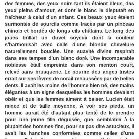
des femmes, des yeux noirs tant ils étaient bleus, des
yeux pleins d'amour, et dont le blanc le disputait en
fraîcheur à celui d'un enfant. Ces beaux yeux étaient
surmontés de sourcils comme tracés par un pinceau
chinois et bordés de longs cils châtains. Le long des
joues brillait un duvet soyeux dont la couleur
s'harmonisait avec celle d'une blonde chevelure
naturellement bouclée. Une suavité divine respirait
dans ses tempes d'un blanc doré. Une incomparable
noblesse était empreinte dans son menton court,
relevé sans brusquerie. Le sourire des anges tristes
errait sur ses lèvres de corail rehaussées par de belles
dents. Il avait les mains de l'homme bien né, des mains
élégantes à un signe desquelles les hommes devaient
obéir et que les femmes aiment à baiser. Lucien était
mince et de taille moyenne. A voir ses pieds, un
homme aurait été d'autant plus tenté de le prendre
pour une jeune fille déguisée, que, semblable à la
plupart des hommes fins, pour ne pas dire astucieux, il
avait les hanches conformées comme celles d'une