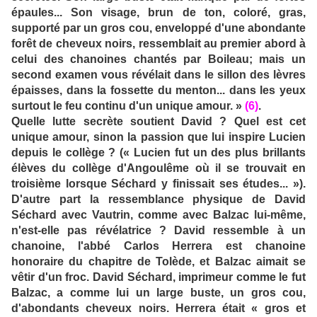
épaules... Son visage, brun de ton, coloré, gras,
supporté par un gros cou, enveloppé d'une abondante
forêt de cheveux noirs, ressemblait au premier abord à
celui des chanoines chantés par Boileau; mais un
second examen vous révélait dans le sillon des lèvres
épaisses, dans la fossette du menton... dans les yeux
surtout le feu continu d'un unique amour. »
(6)
.
Quelle lutte secrète soutient David ? Quel est cet
unique amour, sinon la passion que lui inspire Lucien
depuis le collège ? (« Lucien fut un des plus brillants
élèves du collège d'Angoulême où il se trouvait en
troisième lorsque Séchard y finissait ses études... »).
D'autre part la ressemblance physique de David
Séchard avec Vautrin, comme avec Balzac lui-même,
n'est-elle pas révélatrice ? David ressemble à un
chanoine, l'abbé Carlos Herrera est chanoine
honoraire du chapitre de Tolède, et Balzac aimait se
vêtir d'un froc. David Séchard, imprimeur comme le fut
Balzac, a comme lui un large buste, un gros cou,
d'abondants cheveux noirs. Herrera était « gros et