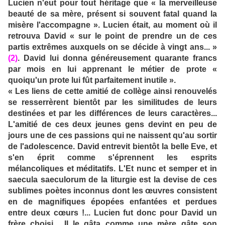
Lucien n'eut pour tout héritage que « la merveilleuse
beauté de sa mère, présent si souvent fatal quand la
misère l'accompagne ». Lucien était, au moment où il
retrouva David « sur le point de prendre un de ces
partis extrêmes auxquels on se décide à vingt ans... »
(2)
. David lui donna généreusement quarante francs
par mois en lui apprenant le métier de prote «
quoiqu'un prote lui fût parfaitement inutile ».
« Les liens de cette amitié de collège ainsi renouvelés
se resserrèrent bientôt par les similitudes de leurs
destinées et par les différences de leurs caractères...
L'amitié de ces deux jeunes gens devint en peu de
jours une de ces passions qui ne naissent qu'au sortir
de l'adolescence. David entrevit bientôt la belle Eve, et
s'en éprit comme s'éprennent les esprits
mélancoliques et méditatifs. L'Et nunc et semper et in
saecula saeculorum de la liturgie est la devise de ces
sublimes poètes inconnus dont les œuvres consistent
en de magnifiques épopées enfantées et perdues
entre deux cœurs !... Lucien fut donc pour David un
frère choisi... Il le gâta comme une mère gâte son