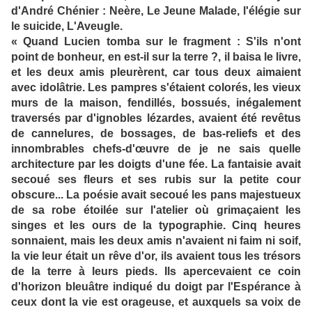
d'André Chénier : Neère, Le Jeune Malade, l'élégie sur
le suicide, L'Aveugle.
« Quand Lucien tomba sur le fragment : S'ils n'ont
point de bonheur, en est-il sur la terre ?, il baisa le livre,
et les deux amis pleurèrent, car tous deux aimaient
avec idolâtrie. Les pampres s'étaient colorés, les vieux
murs de la maison, fendillés, bossués, inégalement
traversés par d'ignobles lézardes, avaient été revêtus
de cannelures, de bossages, de bas-reliefs et des
innombrables chefs-d'œuvre de je ne sais quelle
architecture par les doigts d'une fée. La fantaisie avait
secoué ses fleurs et ses rubis sur la petite cour
obscure... La poésie avait secoué les pans majestueux
de sa robe étoilée sur l'atelier où grimaçaient les
singes et les ours de la typographie. Cinq heures
sonnaient, mais les deux amis n'avaient ni faim ni soif,
la vie leur était un rêve d'or, ils avaient tous les trésors
de la terre à leurs pieds. Ils apercevaient ce coin
d'horizon bleuâtre indiqué du doigt par l'Espérance à
ceux dont la vie est orageuse, et auxquels sa voix de