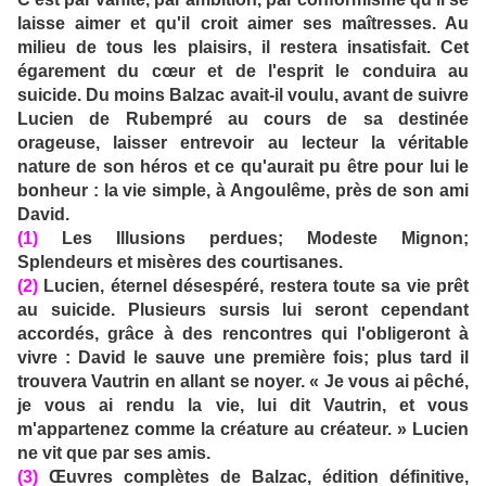
laisse aimer et qu'il croit aimer ses maîtresses. Au
milieu de tous les plaisirs, il restera insatisfait. Cet
égarement du cœur et de l'esprit le conduira au
suicide. Du moins Balzac avait-il voulu, avant de suivre
Lucien de Rubempré au cours de sa destinée
orageuse, laisser entrevoir au lecteur la véritable
nature de son héros et ce qu'aurait pu être pour lui le
bonheur : la vie simple, à Angoulême, près de son ami
David.
(1)
Les Illusions perdues; Modeste Mignon;
Splendeurs et misères des courtisanes.
(2)
Lucien, éternel désespéré, restera toute sa vie prêt
au suicide. Plusieurs sursis lui seront cependant
accordés, grâce à des rencontres qui l'obligeront à
vivre : David le sauve une première fois; plus tard il
trouvera Vautrin en allant se noyer. « Je vous ai pêché,
je vous ai rendu la vie, lui dit Vautrin, et vous
m'appartenez comme la créature au créateur. » Lucien
ne vit que par ses amis.
(3)
Œuvres complètes de Balzac, édition définitive,