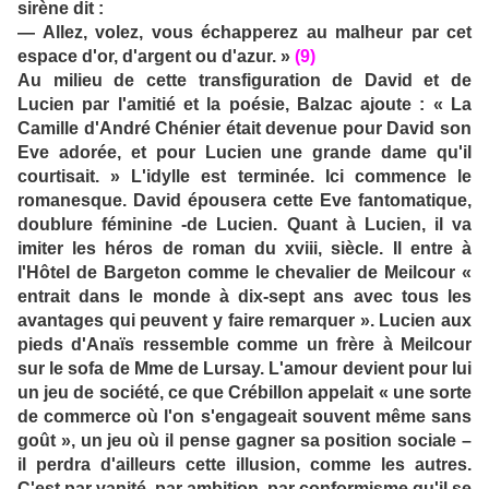
sirène dit :
— Allez, volez, vous échapperez au malheur par cet
espace d'or, d'argent ou d'azur. »
(9)
Au milieu de cette transfiguration de David et de
Lucien par l'amitié et la poésie, Balzac ajoute : « La
Camille d'André Chénier était devenue pour David son
Eve adorée, et pour Lucien une grande dame qu'il
courtisait. » L'idylle est terminée. Ici commence le
romanesque. David épousera cette Eve fantomatique,
doublure féminine -de Lucien. Quant à Lucien, il va
imiter les héros de roman du xviii, siècle. Il entre à
l'Hôtel de Bargeton comme le chevalier de Meilcour «
entrait dans le monde à dix-sept ans avec tous les
avantages qui peuvent y faire remarquer ». Lucien aux
pieds d'Anaïs ressemble comme un frère à Meilcour
sur le sofa de Mme de Lursay. L'amour devient pour lui
un jeu de société, ce que Crébillon appelait « une sorte
de commerce où l'on s'engageait souvent même sans
goût », un jeu où il pense gagner sa position sociale –
il perdra d'ailleurs cette illusion, comme les autres.
C'est par vanité, par ambition, par conformisme qu'il se