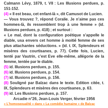
Calmann Lévy, 1879, t. VII : Les Illusions perdues, p.
151-152.
(4)
« Il est beau, cet enfant-là », dit Camusot de Lucien.
— Vous trouvez ?, répond Coralie. Je n'aime pas ces
hommes-là, ils ressemblent trop à une femme » (id.
Illusions perdues, p. 418) ; et surtout :
« Le mal, dont la configuration poétique s'appelle le
diable, usa envers cet homme à moitié femme de ses
plus attachantes séductions. » (id. t. IX, Splendeurs et
misères des courtisanes, p. 77). Cette fois, Lucien,
tenté par Vautrin, c'est Eve elle-même, allégorie de la
femme, tentée par le diable.
(5)
id. Illusions perdues, p. 155.
(6)
id. Illusions perdues, p. 154.
(7)
id. Illusions perdues, p. 156.
(8)
Souligné par Balzac dans le texte. Edition citée, t.
IX, Splendeurs et misères des courtisanes, p. 63.
(9)
id. Les Illusions perdues, p. 157.
Arcadie n°26, Jean-Louis Verger, février 1956
« L'homosexualité » dans « La comédie humaine » de Balzac