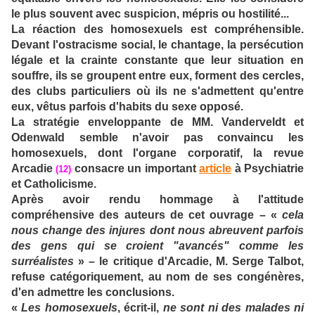
le plus souvent avec suspicion, mépris ou hostilité...
La réaction des homosexuels est compréhensible.
Devant l'ostracisme social, le chantage, la persécution
légale et la crainte constante que leur situation en
souffre, ils se groupent entre eux, forment des cercles,
des clubs particuliers où ils ne s'admettent qu'entre
eux, vêtus parfois d'habits du sexe opposé.
La stratégie enveloppante de MM. Vanderveldt et
Odenwald semble n'avoir pas convaincu les
homosexuels, dont l'organe corporatif, la revue
Arcadie
consacre un important
article
à Psychiatrie
(12)
et Catholicisme.
Après avoir rendu hommage à l'attitude
compréhensive des auteurs de cet ouvrage – «
cela
nous change des injures dont nous abreuvent parfois
des gens qui se croient "avancés" comme les
surréalistes
» – le critique d'Arcadie, M. Serge Talbot,
refuse catégoriquement, au nom de ses congénères,
d'en admettre les conclusions.
«
Les homosexuels
, écrit-il,
ne sont ni des malades ni