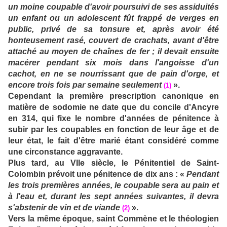
un moine coupable d'avoir poursuivi de ses assiduités
un enfant ou un adolescent fût frappé de verges en
public, privé de sa tonsure et, après avoir été
honteusement rasé, couvert de crachats, avant d'être
attaché au moyen de chaînes de fer ; il devait ensuite
macérer pendant six mois dans l'angoisse d'un
cachot, en ne se nourrissant que de pain d'orge, et
encore trois fois par semaine seulement
».
(1)
Cependant la première prescription canonique en
matière de sodomie ne date que du concile d'Ancyre
en 314, qui fixe le nombre d'années de pénitence à
subir par les coupables en fonction de leur âge et de
leur état, le fait d'être marié étant considéré comme
une circonstance aggravante.
Plus tard, au VIIe siècle, le Pénitentiel de Saint-
Colombin prévoit une pénitence de dix ans : «
Pendant
les trois premières années, le coupable sera au pain et
à l'eau et, durant les sept années suivantes, il devra
s'abstenir de vin et de viande
».
(2)
Vers la même époque, saint Commène et le théologien