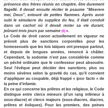
présence des frères réunis en chapitre, être durement
flagellé. Il devait ensuite réciter le psaume "Miserere
mei, Deus", entouré de petites flammes. Après avoir
subi le simulacre du supplice du feu, il était conduit
dans un cachot où il devait rester sa vie durant,
jeûnant trois jours par semaine
».
(8)
Le Code de droit canon actuellement en vigueur ne
prévoit plus de sanctions corporelles pour les
homosexuels que les lois laïques ont presque partout,
et depuis de longues années, renoncé à châtier.
Cependant, la sodomie n'est pas considérée comme
un péché ordinaire que le confesseur peut absoudre.
Seul l'évêque peut décider des sanctions, plus ou
moins sévères selon la gravité du cas, qu'il convient
d'appliquer au coupable, déjà frappé «
ipso facto
» de
la peine d'infamie.
En ce qui concerne les prêtres et les religieux, le Code
distingue entre clercs mineurs (d'un rang inférieur à
sous-diacre) et clercs majeurs (sous-diacres, diacres,
prêtres et évêques). Pour les premiers, des peines