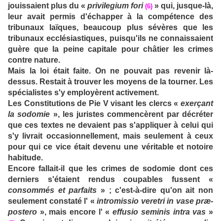
jouissaient plus du «
privilegium fori
» qui, jusque-là,
(6)
leur avait permis d'échapper à la compétence des
tribunaux laïques, beaucoup plus sévères que les
tribunaux ecclésiastiques, puisqu'ils ne connaissaient
guère que la peine capitale pour châtier les crimes
contre nature.
Mais la loi était faite. On ne pouvait pas revenir là-
dessus. Restait à trouver les moyens de la tourner. Les
spécialistes s'y employèrent activement.
Les Constitutions de Pie V visant les clercs «
exerçant
la sodomie
», les juristes commencèrent par décréter
que ces textes ne devaient pas s'appliquer à celui qui
s'y livrait occasionnellement, mais seulement à ceux
pour qui ce vice était devenu une véritable et notoire
habitude.
Encore fallait-il que les crimes de sodomie dont ces
derniers s'étaient rendus coupables fussent «
consommés et parfaits
» ; c'est-à-dire qu'on ait non
seulement constaté l' «
intromissio veretri in vase præ-
postero
», mais encore l' «
effusio seminis intra vas
»