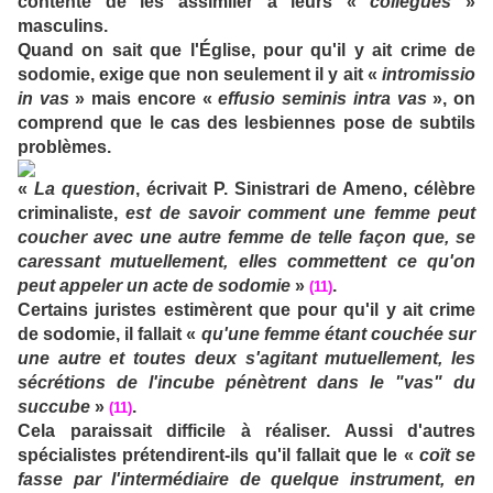
contenté de les assimiler à leurs «
collègues
»
masculins.
Quand on sait que l'Église, pour qu'il y ait crime de
sodomie, exige que non seulement il y ait «
intromissio
in vas
» mais encore «
effusio seminis intra vas
», on
comprend que le cas des lesbiennes pose de subtils
problèmes.
«
La question
, écrivait P. Sinistrari de Ameno, célèbre
criminaliste,
est de savoir comment une femme peut
coucher avec une autre femme de telle façon que, se
caressant mutuellement, elles commettent ce qu'on
peut appeler un acte de sodomie
»
.
(11)
Certains juristes estimèrent que pour qu'il y ait crime
de sodomie, il fallait «
qu'une femme étant couchée sur
une autre et toutes deux s'agitant mutuellement, les
sécrétions de l'incube pénètrent dans le "vas" du
succube
»
.
(11)
Cela paraissait difficile à réaliser. Aussi d'autres
spécialistes prétendirent-ils qu'il fallait que le «
coït se
fasse par l'intermédiaire de quelque instrument, en