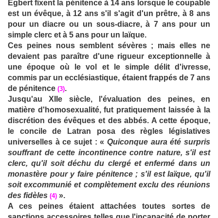
Egbert fixent la pénitence à 14 ans lorsque le coupable
est un évêque, à 12 ans s'il s'agit d'un prêtre, à 8 ans
pour un diacre ou un sous-diacre, à 7 ans pour un
simple clerc et à 5 ans pour un laïque.
Ces peines nous semblent sévères ; mais elles ne
devaient pas paraître d'une rigueur exceptionnelle à
une époque où le vol et le simple délit d'ivresse,
commis par un ecclésiastique, étaient frappés de 7 ans
de pénitence
.
(3)
Jusqu'au XIIe siècle, l'évaluation des peines, en
matière d'homosexualité, fut pratiquement laissée à la
discrétion des évêques et des abbés. A cette époque,
le concile de Latran posa des règles législatives
universelles à ce sujet : «
Quiconque aura été surpris
souffrant de cette incontinence contre nature, s'il est
clerc, qu'il soit déchu du clergé et enfermé dans un
monastère pour y faire pénitence ; s'il est laïque, qu'il
soit excommunié et complètement exclu des réunions
des fidèles
».
(4)
A ces peines étaient attachées toutes sortes de
sanctions accessoires telles que l'incapacité de porter