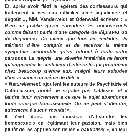
Et, après avoir flétri la légèreté des confesseurs qui
traiteraient « ces cas difficiles avec impatience et
dégoût », MM. Vanderveldt et Odenwald écrivent : «
Rien ne justifie qu'on considère les homosexuels
comme faisant partie d'une catégorie de dépravés ou
de dégénérés. De même que tous les malades, ils
méritent d'être compris et de recevoir la même
sympathie secourable qu'on offrirait à toute autre
personne. Le mépris, une sévérité imméritée ne feront
qu'augmenter le sentiment d'infériorité qui prédomine
chez beaucoup d'entre eux, malgré leurs attitudes
d'insouciance ou même de défi.
»
«
Naturellement,
ajoutent les auteurs de Psychiatrie et
Catholicisme,
bonté ne signifie pas faiblesse, et il
faudra tenir strictement à ce que le sujet abandonne
toute pratique homosexuelle. On ne peut s'attendre,
autrement, à aucun résultat
».
Il n'est donc pas question d'absoudre les
homosexuels en légitimant leur passion, mais bien
plutôt de les apprivoiser, de les «
naturaliser
», en leur