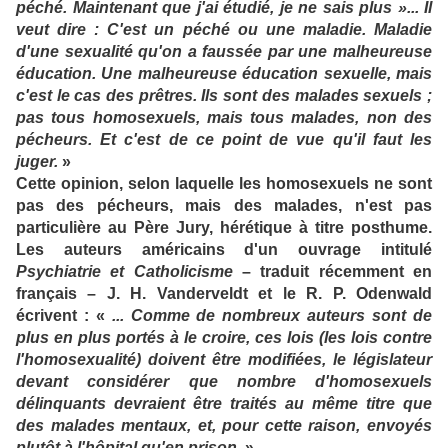
péché. Maintenant que j'ai étudié, je ne sais plus »... Il
veut dire : C'est un péché ou une maladie. Maladie
d'une sexualité qu'on a faussée par une malheureuse
éducation. Une malheureuse éducation sexuelle, mais
c'est le cas des prêtres. Ils sont des malades sexuels ;
pas tous homosexuels, mais tous malades, non des
pécheurs. Et c'est de ce point de vue qu'il faut les
juger.
»
Cette opinion, selon laquelle les homosexuels ne sont
pas des pécheurs, mais des malades, n'est pas
particulière au Père Jury, hérétique à titre posthume.
Les auteurs américains d'un ouvrage intitulé
Psychiatrie et Catholicisme
– traduit récemment en
français – J. H. Vanderveldt et le R. P. Odenwald
écrivent : «
... Comme de nombreux auteurs sont de
plus en plus portés à le croire, ces lois (les lois contre
l'homosexualité) doivent être modifiées, le législateur
devant considérer que nombre d'homosexuels
délinquants devraient être traités au même titre que
des malades mentaux, et, pour cette raison, envoyés
plutôt à l'hôpital qu'en prison.
»