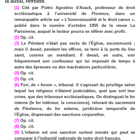
là aussi, refroidit.
(1)
Cité par Pietro Agostino d'Avack, professeur de droit
ecclésiastique à l'université de Florence, dans un
remarquable article sur « L'homosexualité et le droit canon »,
publié dans le numéro d'octobre 1955 de la revue La
Parisienne, auquel le lecteur pourra se référer avec profit.
(2)
Op. cit.
(3)
Le Pénitent n'était pas exclu de l'Église, excommunié ;
mais il devait, pendant les offices, se tenir à la porte du lieu
saint, comme un mendiant. Il devait, en outre, voir
fréquemment son confesseur qui lui imposait de temps à
autre des épreuves ou des macérations particulières.
(4)
Op. cit.
(5)
Op. cit.
(6)
Fori, de « forum », tribunal. Il s'agissait du privilège selon
lequel les religieux n'étaient justiciables, quel que soit leur
crime, que des tribunaux ecclésiastiques. On distinguait le for
interne (le for intérieur, la conscience), relevant du sacrement
de Pénitence, du for externe, juridiction temporelle de
l'Église, dispensant des sanctions corporelles.
(7)
Op. cit.
(8)
Op. cit.
(9)
L'infamie est une sanction surtout morale qui peut se
comparer à l'indignité nationale de notre droit français.