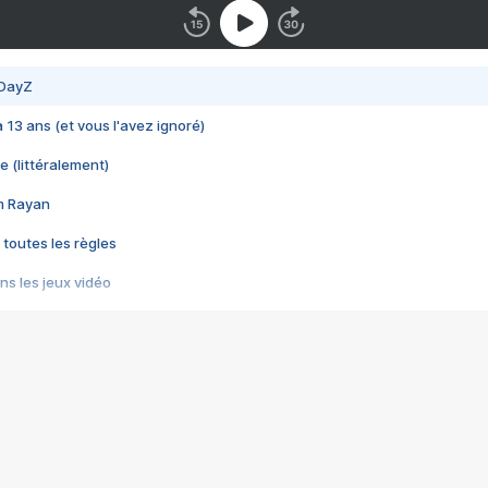
 DayZ
 a 13 ans (et vous l'avez ignoré)
e (littéralement)
im Rayan
 toutes les règles
s les jeux vidéo
us choquant de Rockstar ? - Le scandale BULLY
e plus moche de Steam
du RÊVE tourne au CAUCHEMAR
pendant 8 heures
it… à tort