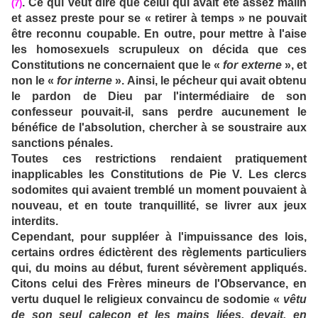
. Ce qui veut dire que celui qui avait été assez malin
(7)
et assez preste pour se « retirer à temps » ne pouvait
être reconnu coupable. En outre, pour mettre à l'aise
les homosexuels scrupuleux on décida que ces
Constitutions ne concernaient que le «
for externe
», et
non le «
for interne
». Ainsi, le pécheur qui avait obtenu
le pardon de Dieu par l'intermédiaire de son
confesseur pouvait-il, sans perdre aucunement le
bénéfice de l'absolution, chercher à se soustraire aux
sanctions pénales.
Toutes ces restrictions rendaient pratiquement
inapplicables les Constitutions de Pie V. Les clercs
sodomites qui avaient tremblé un moment pouvaient à
nouveau, et en toute tranquillité, se livrer aux jeux
interdits.
Cependant, pour suppléer à l'impuissance des lois,
certains ordres édictèrent des règlements particuliers
qui, du moins au début, furent sévèrement appliqués.
Citons celui des Frères mineurs de l'Observance, en
vertu duquel le religieux convaincu de sodomie «
vêtu
de son seul caleçon et les mains liées, devait, en