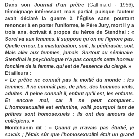
Dans son
Journal d'un prêtre
(Gallimard - 1956)
,
témoignage intéressant, mais partial, puisque l'auteur
avait déclaré la guerre à l'Église sans pourtant
renoncer à en porter l'uniforme, le Père Jury, mort il y a
trois ans, écrivait à propos du héros de Stendhal : «
Sorel va aux femmes. Il suppose qu'on ne l'ignore pas.
Quelle erreur. La masturbation, soit ; la pédérastie, soit.
Mais aller aux femmes, jamais. Surtout au séminaire.
Stendhal le psychologue n'a pas compris cette horreur
foncière de la femme, qui est de l'essence du clergé.
»
Et ailleurs :
«
Le prêtre ne connaît pas la moitié du monde : les
femmes. Il ne connaît pas, de plus, des hommes virils,
adultes. A peine connaît-il, enfant qu'il est, les enfants.
Et encore mal, car il ne peut comparer...
L'homosexualité est enfantine, voilà pourquoi tant de
prêtres sont homosexuels : ils ont des amours de
collégiens.
»
Montchanin dit : «
Quand je n'avais pas étudié, je
savais ; j'étais sûr que l'homosexualité était un grand