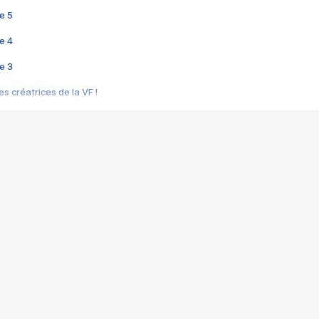
e 5
e 4
e 3
s créatrices de la VF !
e 2
e 1
e Mektoub My Love arrive enfin ! Rencontre avec Shaïn Boumedine et Sal
i : après Toni en famille
elle réalise le bouleversant Dites lui que je l'aime
ais ! Rencontre autour de Vie privée de Rebecca Zlotowski
 de Marguerite, Grave... Rencontre avec Ella Rumpf
 Les Rêveurs, un film intime sur la santé mentale