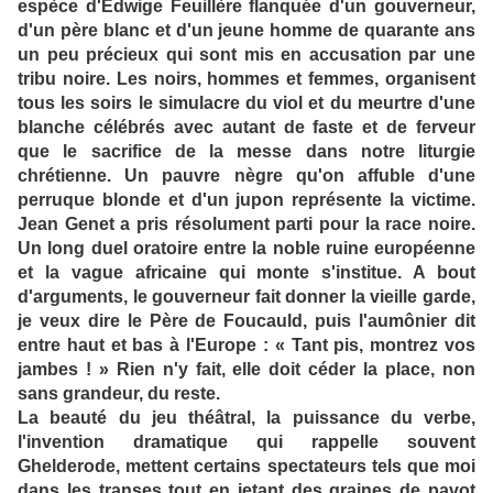
espèce d'Edwige Feuillère flanquée d'un gouverneur,
d'un père blanc et d'un jeune homme de quarante ans
un peu précieux qui sont mis en accusation par une
tribu noire. Les noirs, hommes et femmes, organisent
tous les soirs le simulacre du viol et du meurtre d'une
blanche célébrés avec autant de faste et de ferveur
que le sacrifice de la messe dans notre liturgie
chrétienne. Un pauvre nègre qu'on affuble d'une
perruque blonde et d'un jupon représente la victime.
Jean Genet a pris résolument parti pour la race noire.
Un long duel oratoire entre la noble ruine européenne
et la vague africaine qui monte s'institue. A bout
d'arguments, le gouverneur fait donner la vieille garde,
je veux dire le Père de Foucauld, puis l'aumônier dit
entre haut et bas à l'Europe : « Tant pis, montrez vos
jambes ! » Rien n'y fait, elle doit céder la place, non
sans grandeur, du reste.
La beauté du jeu théâtral, la puissance du verbe,
l'invention dramatique qui rappelle souvent
Ghelderode, mettent certains spectateurs tels que moi
dans les transes tout en jetant des graines de pavot