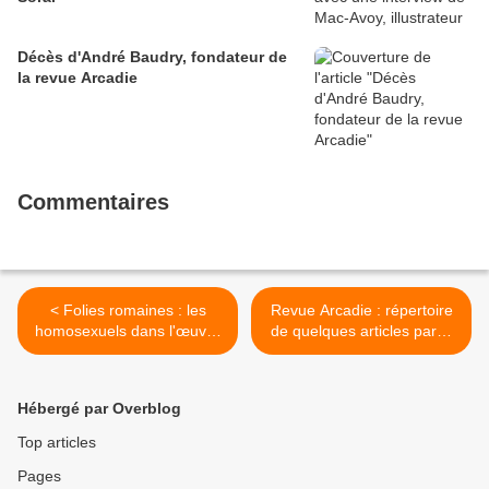
Décès d'André Baudry, fondateur de
la revue Arcadie
Commentaires
< Folies romaines : les
Revue Arcadie : répertoire
homosexuels dans l'œuvre
de quelques articles parus
de Juvénal par Jérôme
dans la revue >
Bernay
Hébergé par Overblog
Top articles
Pages