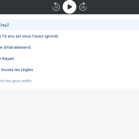
 DayZ
 a 13 ans (et vous l'avez ignoré)
e (littéralement)
im Rayan
 toutes les règles
s les jeux vidéo
us choquant de Rockstar ? - Le scandale BULLY
e plus moche de Steam
du RÊVE tourne au CAUCHEMAR
pendant 8 heures
it… à tort