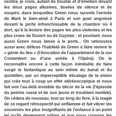
sentira, je crois, autant de trouble et d'émotion devant
les deux pages allusives, tissées de silence et de
soupirs, dans lesquelles Green nous raconte l'arrivée
de Mark le bien-aimé à Paris et son guet angoissé
devant la porte infranchissable de la chambre où il
dort, qu'à la lecture des pages les plus violentes et les
plus crues de Duvert ou de Guyotat ; et pourtant, nous
aussi Green nous laisse à la porte... On retrouvera
aussi avec délices l'habileté de Green à faire revivre le
« génie du lieu » (l'évocation de l'appartement de la rue
Cortambert ou d'une soirée à l'Opéra). On le
reconnaîtra encore à cette façon inimitable de faire
surgir le fantastique au sein même du banal et du
quotidien, par un imperceptible décalage de la vision
qui crée tout à coup un effet stéréoscopique et nous
fait voir l'au-delà invisible du décor de la vie (l'épisode
du peintre russe et de son jeune et troublant modèle).
On cédera de nouveau, tout au long du livre, à la magie
de ce regard rétrospectif qui enflamme et fait vibrer les
souvenirs les plus insignifiants de l'enfance à un point
tel qu'ils deviennent nôtres et que nous croyons les