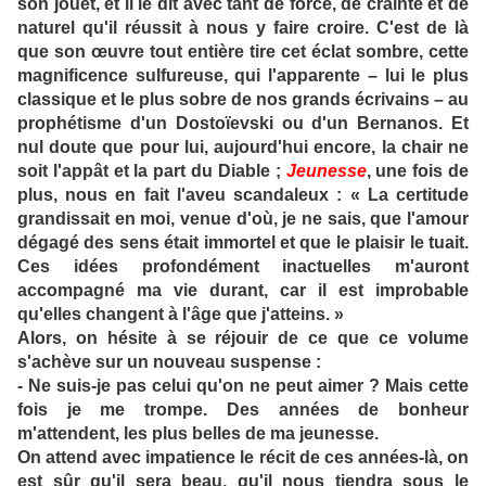
son jouet, et il le dit avec tant de force, de crainte et de
naturel qu'il réussit à nous y faire croire. C'est de là
que son œuvre tout entière tire cet éclat sombre, cette
magnificence sulfureuse, qui l'apparente – lui le plus
classique et le plus sobre de nos grands écrivains – au
prophétisme d'un Dostoïevski ou d'un Bernanos. Et
nul doute que pour lui, aujourd'hui encore, la chair ne
soit l'appât et la part du Diable ;
Jeunesse
, une fois de
plus, nous en fait l'aveu scandaleux : « La certitude
grandissait en moi, venue d'où, je ne sais, que l'amour
dégagé des sens était immortel et que le plaisir le tuait.
Ces idées profondément inactuelles m'auront
accompagné ma vie durant, car il est improbable
qu'elles changent à l'âge que j'atteins. »
Alors, on hésite à se réjouir de ce que ce volume
s'achève sur un nouveau suspense :
- Ne suis-je pas celui qu'on ne peut aimer ? Mais cette
fois je me trompe. Des années de bonheur
m'attendent, les plus belles de ma jeunesse.
On attend avec impatience le récit de ces années-là, on
est sûr qu'il sera beau, qu'il nous tiendra sous le