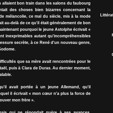
 allaient bon train dans les salons du faubourg
ntait des choses bien bizarres concernant la
Littér
de mélancolie, ce mal du siècle, mis à la mode
it au-delà de ce qu'il était généralement de bon
maintenant pourquoi le jeune Astolphe écrivait «
nt inexprimables autant qu'incompréhensibles
 blessure secrète, à ce René d'un nouveau genre,
 Sodome.
ifficultés que sa mère avait rencontrées pour le
Staël, puis à Clara de Duras. Au dernier moment,
alable.
qu'il avait portée à un jeune Allemand, qu'il
quel il écrivait « mon cœur n'a plus la force de
rouver mon frère ».
mais qui ne répondait guère à ses avances,