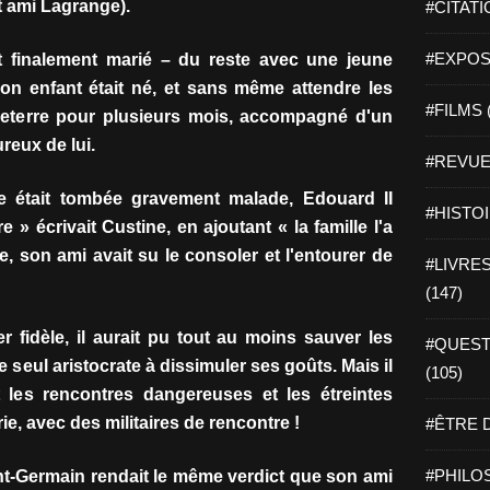
t ami Lagrange).
#CITATI
#EXPOSI
ait finalement marié – du reste avec une jeune
n enfant était né, et sans même attendre les
#FILMS 
Angleterre pour plusieurs mois, accompagné d'un
reux de lui.
#REVUE 
he était tombée gravement malade, Edouard II
#HISTOI
 » écrivait Custine, en ajoutant « la famille l'a
e, son ami avait su le consoler et l'entourer de
#LIVRES 
(147)
ter fidèle, il aurait pu tout au moins sauver les
#QUEST
le seul aristocrate à dissimuler ses goûts. Mais il
(105)
ât les rencontres dangereuses et les étreintes
rie, avec des militaires de rencontre !
#ÊTRE D
#PHILOS
nt-Germain rendait le même verdict que son ami