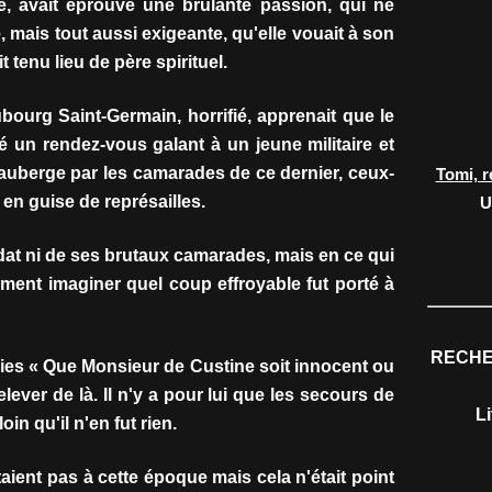
e, avait éprouvé une brûlante passion, qui ne
e, mais tout aussi exigeante, qu'elle vouait à son
it tenu lieu de père spirituel.
ubourg Saint-Germain, horrifié, apprenait que le
 un rendez-vous galant à un jeune militaire et
'auberge par les camarades de ce dernier, ceux-
Tomi, r
 en guise de représailles.
U
ldat ni de ses brutaux camarades, mais en ce qui
ment imaginer quel coup effroyable fut porté à
RECHE
ies « Que Monsieur de Custine soit innocent ou
elever de là. Il n'y a pour lui que les secours de
L
oin qu'il n'en fut rien.
aient pas à cette époque mais cela n'était point