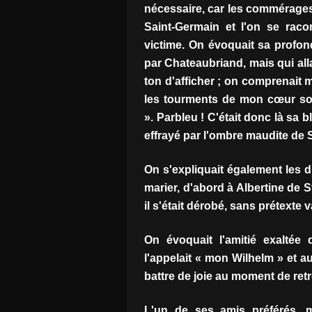
nécessaire, car les commérages
Saint-Germain et l'on se raco
victime. On évoquait sa profon
par Chateaubriand, mais qui alla
ton d'afficher ; on comprenait 
les tourments de mon cœur so
». Parbleu ! C'était donc là sa
effrayé par l'ombre maudite de
On s'expliquait également les d
marier, d'abord à Albertine de 
il s'était dérobé, sans prétexte v
On évoquait l'amitié exaltée 
l'appelait « mon Wilhelm » et au
battre de joie au moment de ret
L'un de ses amis préférés, 