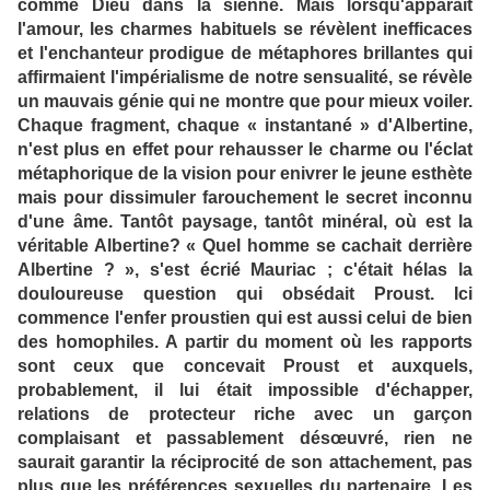
comme Dieu dans la sienne. Mais lorsqu'apparaît
l'amour, les charmes habituels se révèlent inefficaces
et l'enchanteur prodigue de métaphores brillantes qui
affirmaient l'impérialisme de notre sensualité, se révèle
un mauvais génie qui ne montre que pour mieux voiler.
Chaque fragment, chaque « instantané » d'Albertine,
n'est plus en effet pour rehausser le charme ou l'éclat
métaphorique de la vision pour enivrer le jeune esthète
mais pour dissimuler farouchement le secret inconnu
d'une âme. Tantôt paysage, tantôt minéral, où est la
véritable Albertine? « Quel homme se cachait derrière
Albertine ? », s'est écrié Mauriac ; c'était hélas la
douloureuse question qui obsédait Proust. Ici
commence l'enfer proustien qui est aussi celui de bien
des homophiles. A partir du moment où les rapports
sont ceux que concevait Proust et auxquels,
probablement, il lui était impossible d'échapper,
relations de protecteur riche avec un garçon
complaisant et passablement désœuvré, rien ne
saurait garantir la réciprocité de son attachement, pas
plus que les préférences sexuelles du partenaire. Les