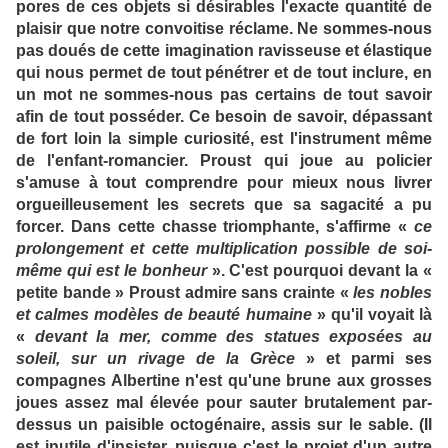
pores de ces objets si désirables l'exacte quantité de
plaisir que notre convoitise réclame. Ne sommes-nous
pas doués de cette imagination ravisseuse et élastique
qui nous permet de tout pénétrer et de tout inclure, en
un mot ne sommes-nous pas certains de tout savoir
afin de tout posséder. Ce besoin de savoir, dépassant
de fort loin la simple curiosité, est l'instrument même
de l'enfant-romancier. Proust qui joue au policier
s'amuse à tout comprendre pour mieux nous livrer
orgueilleusement les secrets que sa sagacité a pu
forcer. Dans cette chasse triomphante, s'affirme «
ce
prolongement et cette multiplication possible de soi-
même qui est le bonheur
». C'est pourquoi devant la «
petite bande » Proust admire sans crainte «
les nobles
et calmes modèles de beauté humaine
» qu'il voyait là
«
devant la mer, comme des statues exposées au
soleil, sur un rivage de la Grèce
» et parmi ses
compagnes Albertine n'est qu'une brune aux grosses
joues assez mal élevée pour sauter brutalement par-
dessus un paisible octogénaire, assis sur le sable. (Il
est inutile d'insister, puisque c'est le projet d'un autre