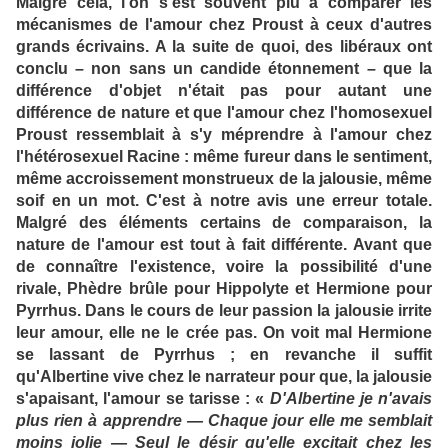
Malgré cela, l'on s'est souvent plu à comparer les
mécanismes de l'amour chez Proust à ceux d'autres
grands écrivains. A la suite de quoi, des libéraux ont
conclu – non sans un candide étonnement – que la
différence d'objet n'était pas pour autant une
différence de nature et que l'amour chez l'homosexuel
Proust ressemblait à s'y méprendre à l'amour chez
l'hétérosexuel Racine : même fureur dans le sentiment,
même accroissement monstrueux de la jalousie, même
soif en un mot. C'est à notre avis une erreur totale.
Malgré des éléments certains de comparaison, la
nature de l'amour est tout à fait différente. Avant que
de connaître l'existence, voire la possibilité d'une
rivale, Phèdre brûle pour Hippolyte et Hermione pour
Pyrrhus. Dans le cours de leur passion la jalousie irrite
leur amour, elle ne le crée pas. On voit mal Hermione
se lassant de Pyrrhus ; en revanche il suffit
qu'Albertine vive chez le narrateur pour que, la jalousie
s'apaisant, l'amour se tarisse : «
D'Albertine je n'avais
plus rien à apprendre — Chaque jour elle me semblait
moins jolie — Seul le désir qu'elle excitait chez les