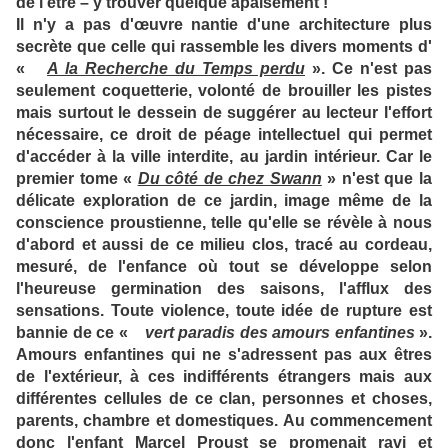
de l'être – y trouver quelque apaisement !
Il n'y a pas d'œuvre nantie d'une architecture plus
secrète que celle qui rassemble les divers moments d'
«
A la Recherche du Temps perdu
». Ce n'est pas
seulement coquetterie, volonté de brouiller les pistes
mais surtout le dessein de suggérer au lecteur l'effort
nécessaire, ce droit de péage intellectuel qui permet
d'accéder à la ville interdite, au jardin intérieur. Car le
premier tome «
Du côté de chez Swann
» n'est que la
délicate exploration de ce jardin, image même de la
conscience proustienne, telle qu'elle se révèle à nous
d'abord et aussi de ce milieu clos, tracé au cordeau,
mesuré, de l'enfance où tout se développe selon
l'heureuse germination des saisons, l'afflux des
sensations. Toute violence, toute idée de rupture est
bannie de ce «
vert paradis des amours enfantines
».
Amours enfantines qui ne s'adressent pas aux êtres
de l'extérieur, à ces indifférents étrangers mais aux
différentes cellules de ce clan, personnes et choses,
parents, chambre et domestiques. Au commencement
donc l'enfant Marcel Proust se promenait ravi et