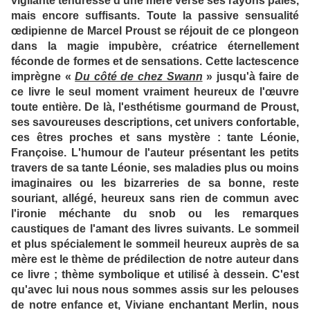
vigilante tendresse d'une mère verse ses rayons pâles,
mais encore suffisants. Toute la passive sensualité
œdipienne de Marcel Proust se réjouit de ce plongeon
dans la magie impubère, créatrice éternellement
féconde de formes et de sensations. Cette lactescence
imprègne «
Du côté de chez Swann
» jusqu'à faire de
ce livre le seul moment vraiment heureux de l'œuvre
toute entière. De là, l'esthétisme gourmand de Proust,
ses savoureuses descriptions, cet univers confortable,
ces êtres proches et sans mystère : tante Léonie,
Françoise. L'humour de l'auteur présentant les petits
travers de sa tante Léonie, ses maladies plus ou moins
imaginaires ou les bizarreries de sa bonne, reste
souriant, allégé, heureux sans rien de commun avec
l'ironie méchante du snob ou les remarques
caustiques de l'amant des livres suivants. Le sommeil
et plus spécialement le sommeil heureux auprès de sa
mère est le thème de prédilection de notre auteur dans
ce livre ; thème symbolique et utilisé à dessein. C'est
qu'avec lui nous nous sommes assis sur les pelouses
de notre enfance et, Viviane enchantant Merlin, nous