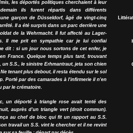
dmis, les déportés politiques cherchaient à leur
emain ils furent répartis dans différents
une garçon de Düsseldorf, âgé de vingt-cinq
Littér
rrêté. Il a été surpris dans un parc derrière une
oldat de la Wehrmacht. Il fut affecté au Lager-
Il me prit en sympathie car je lui confiai
 dit : si un jour nous sortons de cet enfer, je
 en France. Quelque temps plus tard, trouvant
e, un S.S., le sinistre Erhmantraut, jeta son chien
. Ne tenant plus debout, il resta étendu sur le sol
. Porté par des camarades à l'infirmerie il n'en
ru par le crématoire.
, un déporté à triangle rose avait tenté des
nuit, auprès d'un triangle vert (droit commun).
onça au chef de bloc qui fit un rapport au S.S.
 travail un S.S. vint le chercher et il ne revint
 sur sa feuille : départ par décès.