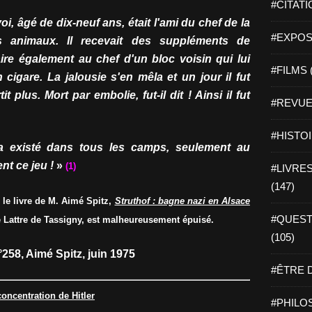
#CITATI
, âgé de dix-neuf ans, était l'ami du chef de la
#EXPOSI
es animaux. Il recevait des suppléments de
plaire également au chef d'un bloc voisin qui lui
#FILMS 
cigare. La jalousie s'en mêla et un jour il fut
it plus. Mort par embolie, fut-il dit ! Ainsi il fut
#REVUE 
#HISTOI
a existé dans tous les camps, seulement au
nt ce jeu !
»
(1)
#LIVRES 
(147)
 le livre de M. Aimé Spitz,
Struthof : bagne nazi en Alsace
#QUEST
 de Lattre de Tassigny, est malheureusement épuisé.
(105)
258, Aimé Spitz, juin 1975
#ÊTRE D
ncentration de Hitler
#PHILOS