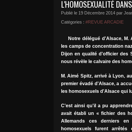
L'HOMOSEXUALITÉ DANS
Publié le
19 Décembre 2014
par Jean
Catégories :
#REVUE ARCADIE
Notre délégué d'Alsace, M. 
les camps de concentration nazi
Dijon en qualité d'officier de
nous révèle le calvaire des ho
M. Aimé Spitz, arrivé à Lyon, a
premier évadé d'Alsace, a accuei
les homosexuels d'Alsace qui lui
C'est ainsi qu'il a pu apprendr
avait établi un « fichier des 
Allemands ces derniers en 
homosexuels furent arrêtés 