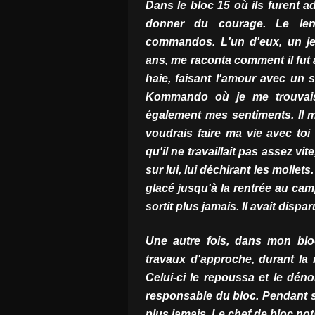
Dans le bloc 15 où ils furent a
donner du courage. Le lend
commandos. L'un d'eux, un je
ans, me raconta comment il fut a
haie, faisant l'amour avec un s
Kommando où je me trouvais. 
également mes sentiments. Il me
voudrais faire ma vie avec toi
qu'il ne travaillait pas assez vit
sur lui, lui déchirant les mollets
glacé jusqu'à la rentrée au camp
sortit plus jamais. Il avait dispa
Une autre fois, dans mon bloc
travaux d'approche, durant la 
Celui-ci le repoussa et le dén
responsable du bloc. Pendant son
plus jamais. Le chef de bloc nota