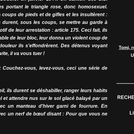
 portant le triangle rose, donc homosexuel.
coups de pieds et de gifles et les insultèrent :
s durent, sous les coups, se mettre au garde à
f de leur arrestation : article 175. Ceci fait, ils
sable de leur bloc, leur donna un violent coup de
douleur ils s'effondrèrent. Des détenus voyant
Tomi, r
ite, il va vous tuer !
U
 Couchez-vous, levez-vous, ceci une série de
, ils durent se déshabiller, ranger leurs habits
RECHE
ol et attendre nus sur le sol glacé balayé par un
avec un manteau d'hiver garni de fourrure. En
L
avec un nerf de bœuf disant : Pour que vous ne