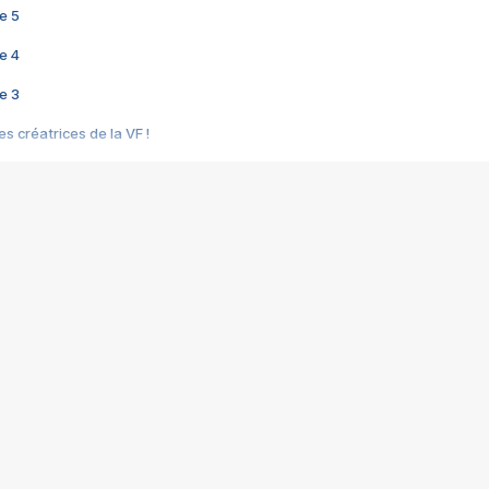
e 5
e 4
e 3
s créatrices de la VF !
e 2
e 1
e Mektoub My Love arrive enfin ! Rencontre avec Shaïn Boumedine et Sal
i : après Toni en famille
elle réalise le bouleversant Dites lui que je l'aime
ais ! Rencontre autour de Vie privée de Rebecca Zlotowski
 de Marguerite, Grave... Rencontre avec Ella Rumpf
 Les Rêveurs, un film intime sur la santé mentale
a avec un film sur le mouvement des Gilets jaunes