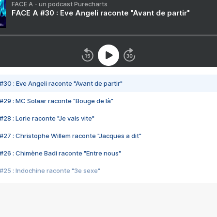
FACE A - un podcast Purecharts
FACE A #30 : Eve Angeli raconte "Avant de partir"
#30 : Eve Angeli raconte "Avant de partir"
#29 : MC Solaar raconte "Bouge de là"
28 : Lorie raconte "Je vais vite"
#27 : Christophe Willem raconte "Jacques a dit"
#26 : Chimène Badi raconte "Entre nous"
#25 : Indochine raconte "3e sexe"
#24 : Zaho raconte "C'est chelou"
#23 : Patrick Bruel raconte "Au café des délices"