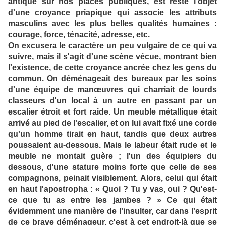
antique sur nos places publiques, est resté l'objet
d'une croyance priapique qui associe les attributs
masculins avec les plus belles qualités humaines :
courage, force, ténacité, adresse, etc.
On excusera le caractère un peu vulgaire de ce qui va
suivre, mais il s'agit d'une scène vécue, montrant bien
l'existence, de cette croyance ancrée chez les gens du
commun. On déménageait des bureaux par les soins
d'une équipe de manœuvres qui charriait de lourds
classeurs d'un local à un autre en passant par un
escalier étroit et fort raide. Un meuble métallique était
arrivé au pied de l'escalier, et on lui avait fixé une corde
qu'un homme tirait en haut, tandis que deux autres
poussaient au-dessous. Mais le labeur était rude et le
meuble ne montait guère ; l'un des équipiers du
dessous, d'une stature moins forte que celle de ses
compagnons, peinait visiblement. Alors, celui qui était
en haut l'apostropha : « Quoi ? Tu y vas, oui ? Qu'est-
ce que tu as entre les jambes ? » Ce qui était
évidemment une manière de l'insulter, car dans l'esprit
de ce brave déménageur, c'est à cet endroit-là que se