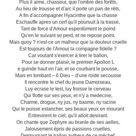
Plus il aime, chasseur, que l'ombre des forêts,
Au lieu de trousse et d'arc il porte un pan de réts,
A fin d'accompagner Hyacinthe que la chasse
Eschauffe apres un cerf qu'il poursuit à la trasse,
Tant de force d'Amour esperdùment le poind
Qu'en le suivant se perd, et ne repose point.
Mais quoy ? n'est-ce un malheur que la douleur cruelle
Est toujours de l'Amour la compagne fidelle ?
Car voulant s'exercer à tirer le ballon,
Pour se donner plaisir, le premier Apollon L
e guinde haut en l'air, et se courbant le pousse,
Mais en tombant – ô Dieu – d'une roide secousse
Il rencontre le chef du jeune Damoiseau,
Luy ecrase le test, luy froisse le cerveau
Qui flotte sur ses yeux, et n'y a medecine,
Charme, drogue, ny jus, ny basme, ny racine
Qui le puisse estancher, ses beaux yeux en mourant
Entrevirent le ciel, qu'il alloit desirant.
On chante que Zephyre au branle de ses aelles,
Jalousement épris de passions cruelles,
Destournant le ballon autheur de ce méchef,