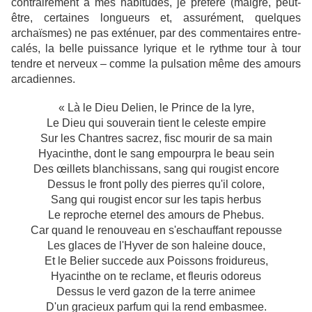
contrairement à mes habitudes, je préfère (malgré, peut-
être, certaines longueurs et, assurément, quelques
archaïsmes) ne pas exténuer, par des commentaires entre-
calés, la belle puissance lyrique et le rythme tour à tour
tendre et nerveux – comme la pulsation même des amours
arcadiennes.
« Là le Dieu Delien, le Prince de la lyre,
Le Dieu qui souverain tient le celeste empire
Sur les Chantres sacrez, fisc mourir de sa main
Hyacinthe, dont le sang empourpra le beau sein
Des œillets blanchissans, sang qui rougist encore
Dessus le front polly des pierres qu'il colore,
Sang qui rougist encor sur les tapis herbus
Le reproche eternel des amours de Phebus.
Car quand le renouveau en s'eschauffant repousse
Les glaces de l'Hyver de son haleine douce,
Et le Belier succede aux Poissons froidureus,
Hyacinthe on te reclame, et fleuris odoreus
Dessus le verd gazon de la terre animee
D'un gracieux parfum qui la rend embasmee.