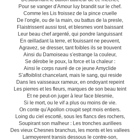
Pour se vanger d'Amour luy brandit sur le chef.
Comme les Lis froissez de la pince cruelle
De l'ongle, ou de la main, ou battus de la presle,
Flaistrissent aussi tost, et blesmes vont baissant
Leur beau chef argenté, qui pondre languissant
En œilladant la terre, et fouissant ne peuvent,
Agravez, se dresser, tant foibles ils se trouvent
Ainsi du Damoiseau s'estrange la couleur,
Se dérobe le poux, la force et la chaleur :
Ainsi le corps navré de ce jeune Amyclide
S'affoiblist chancelant, mais le sang, qui reside
Dans les vaisseaux rameux, en ondoyant repeint
Les pierres et les fleurs, marques de son beau teint
Et ne peut-on juger à leur face blesmie,
Si le mort, ou le vif a plus ou moins de vie.
On conte qu'Apollon croupit sept mois entiers.
Loing du ciel escorté, sous les flancs des rochers,
Soupirant son malheur : Les tronches aurillees
Des vieux Chesnes branchus, les monts et les vallees
Larmoyerent transis dessous le contre-son,