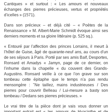
Cantiques » et surtout : « Les amours et nouveaux
échanges des pierres précieuses, vertus et propriétés
d'icelles » (1571).
Dans son précieux – et déjà cité – « Poètes de la
Renaissance » M. Albert-Marie Schmidt évoque ainsi ses
derniers moments et sa gloire littéraire (p. 525 sq.).
« Entouré par l'affection des princes Lorrains, il meurt à
l'hôtel de Guise, âgé de quarante-neuf ans, au cours d'un
de ses séjours à Paris. Porté par ses amis Baïf, Desportes,
Ronsard et Amadys « Jamyn, page de ce dernier, on
l'inhume dans la chapelle « du couvent des Grands-
Augustins. Ronsard veille à ce que l'on grave sur son
tombeau cette épitaphe que le temps n'a pas rendu
mensongère : "Ne taillez, mains industrieuses / Des
pierres pour couvrir Belleau / Lui-mesure a basty son
tombeau / Dedans ses pierres précieuses. »
Le vrai titre de la pièce dont je vais vous donner un
important extrait est « les amours de Hyacinthe et de