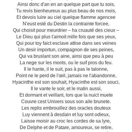
Ainsi donc d'an en an quelque part que tu sois,
Tu revis bienheureux au plus beau de nos mois,
Et devois luire au ciel quelque flamme agencee
N'eust esté du Destin la contrainte forcee,
Qui choisit pour meurdrier – ha cruauté des cieux –
Le Dieu qui plus t'aimoit mille fois que ses yeux,
Qui pour toy faict esclave attise dans ses veines
Un desir importun, compagnon de ses peines,
Qui va bruslant son aine, ainsi que peu à peu
La nege sur les monts, ou le suif pros du feu.
Il le hante, il le suit, pas à pas le talonne,
Point ne le perd de l'œil, jamais ne l'abandonne,
Hyacinthe est son souhait, Hyacinthe est son souci,
Il le vante le soir, et le matin aussi,
Et dormant et veillant, lors que la nuict muete
Couvre cest Univers sous son aile brunete.
Les replis embrouillez des oracles douteux
Luy viennent à desdain et luy sont odieux,
Laisse moisir au croc les cordes de sa lyre,
De Delphe et de Patare, amoureux, se retire,