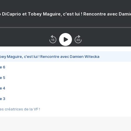
 DiCaprio et Tobey Maguire, c'est lui ! Rencontre avec Dam
bey Maguire, c'est lui ! Rencontre avec Damien Witecka
e 6
e 5
e 4
e 3
s créatrices de la VF !
e 2
e 1