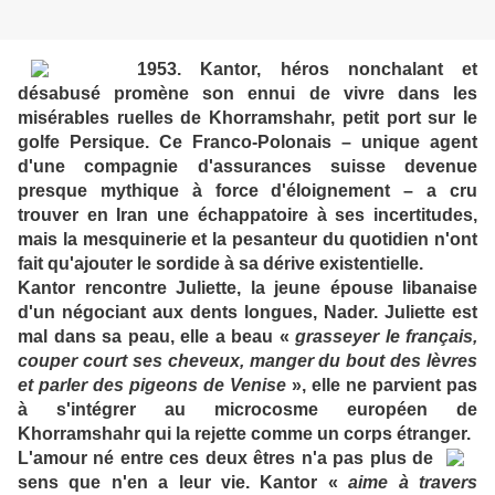
1953. Kantor, héros nonchalant et
désabusé promène son ennui de vivre dans les
misérables ruelles de Khorramshahr, petit port sur le
golfe Persique. Ce Franco-Polonais – unique agent
d'une compagnie d'assurances suisse devenue
presque mythique à force d'éloignement – a cru
trouver en Iran une échappatoire à ses incertitudes,
mais la mesquinerie et la pesanteur du quotidien n'ont
fait qu'ajouter le sordide à sa dérive existentielle.
Kantor rencontre Juliette, la jeune épouse libanaise
d'un négociant aux dents longues, Nader. Juliette est
mal dans sa peau, elle a beau «
grasseyer le français,
couper court ses cheveux, manger du bout des lèvres
et parler des pigeons de Venise
», elle ne parvient pas
à s'intégrer au microcosme européen de
Khorramshahr qui la rejette comme un corps étranger.
L'amour né entre ces deux êtres n'a pas plus de
sens que n'en a leur vie. Kantor «
aime à travers