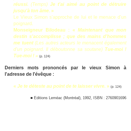
réussi.
(Temps)
Je t'ai aimé au point de détruire
jusqu'à ton âme.
»
Le Vieux Simon s'approche de lui et le menace d'un
poignard.
Monseigneur Bilodeau : «
Maintenant que mon
destin s'accomplisse ; que des mains d'hommes
me tuent
(Les autres acteurs le menacent également
d'un poignard. Il déboutonne sa soutane)
Tue-moi !
Tue-moi ! »
(p. 124)
Derniers mots prononcés par le vieux Simon à
l'adresse de l'évêque :
«
Je te déteste au point de te laisser vivre.
»
(p. 124)
■ Editions Leméac (Montréal), 1992, ISBN : 2760901696