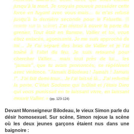
jusqu'à la mort. Je croyais pouvoir posséder cette
force en fuyant avec vous mais… tu m'as refusé
jusqu'à la dernière seconde pour le Feluette.
(Il
monte sur la scène)
J'ai réussi à ouvrir la porte du
grenier. Tout était en flamme. Vallier et toi, vous
étiez enlacés, agonisants. Je me suis approché de
toi… Je t'ai séparé des bras de Vallier et je t'ai
traîné à l'abri du feu. Je suis retourné pour
chercher Vallier… mais tout près de lui… les
"jamais", que tu avais prononcés, se répétèrent
avec violence. "Jamais Bilodeau ! Jamais ! Jamais
!". J'ai fait demi-tour... Je l'ai laissé là... J'ai refermé
la porte. C'était Sodome qui brûlait et j'étais Dieu
qui vous punissait en te laissant vivre, en laissant
mourir Vallier.
»
(pp. 123-124)
Devant Monseigneur Bilodeau, le vieux Simon parle du
désir homosexuel. Sur scène, Simon rejoue la scène
où les deux jeunes garçons étaient nus dans une
baignoire :