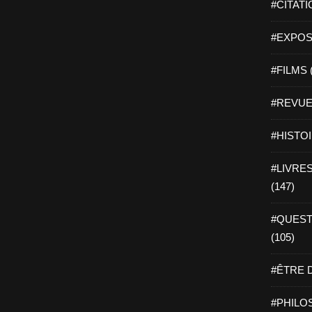
#CITATI
#EXPOSI
#FILMS 
#REVUE 
#HISTOI
#LIVRES 
(147)
#QUEST
(105)
#ÊTRE D
#PHILOS