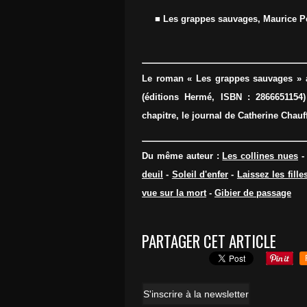
■ Les grappes sauvages, Maurice Pér
Le roman « Les grappes sauvages » a é
(éditions Hermé, ISBN : 2866651154)
chapitre, le journal de Catherine Chauff
Du même auteur :
Les collines nues
deuil
-
Soleil d'enfer
-
Laissez les fille
vue sur la mort
-
Gibier de passage
PARTAGER CET ARTICLE
S'inscrire à la newsletter