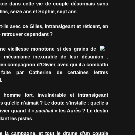
 joie dans cette vie de couple désormais sans
lles, seize ans et Sophie, sept ans.
ls avec ce Gilles, intransigeant et réticent, en
e retrouver cependant ?
s une vieillesse monotone si des grains de
le mécanisme inexorable de leur désunion :
cien compagnon d'Olivier, avec qui il a combattu
faite par Catherine de certaines lettres
.
t homme fort, invulnérable et intransigeant
 qu'elle n'aimait ? Le doute s'installe : quelle a
ivier quand il «
pacifiait
» les Aurès ? Le destin
lant les pistes.
de la campagne, et tout le drame d'un couple