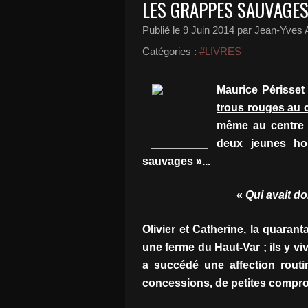
LES GRAPPES SAUVAGES
Publié le
9 Juin 2014
par Jean-Yves A
Catégories :
#LIVRES
Maurice Périsset 
trous rouges au c
même au centre d
deux jeunes ho
sauvages »...
«
Qui avait d
Olivier et Catherine, la quaran
une ferme du Haut-Var ; ils y vi
a succédé une affection routin
concessions, de petites comprom