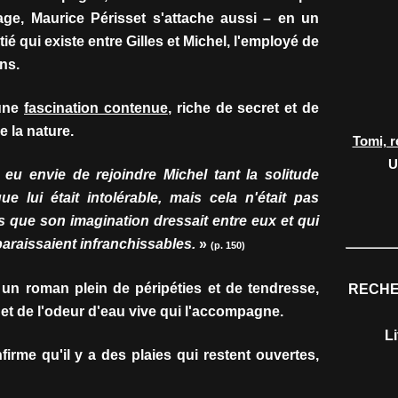
ge, Maurice Périsset s'attache aussi – en un
ié qui existe entre Gilles et Michel, l'employé de
ns.
 une
fascination contenue
, riche de secret et de
e la nature.
Tomi, r
U
t eu envie de rejoindre Michel tant la solitude
 lui était intolérable, mais cela n'était pas
s que son imagination dressait entre eux et qui
paraissaient infranchissables.
»
(p. 150)
un roman plein de péripéties et de tendresse,
RECHE
e et de l'odeur d'eau vive qui l'accompagne.
L
irme qu'il y a des plaies qui restent ouvertes,