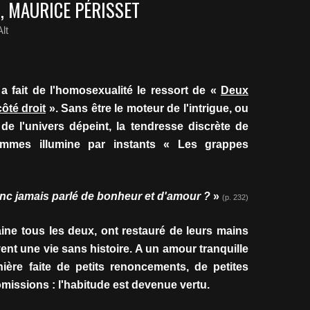
, MAURICE PÉRISSET
lt
a fait de l'homosexualité le ressort de «
Deux
ôté droit
». Sans être le moteur de l'intrigue, ou
e l'univers dépeint, la tendresse discrète de
mmes illumine par instants « Les grappes
onc jamais parlé de bonheur et d'amour ?
»
(p. 232)
taine tous les deux, ont restauré de leurs mains
vent une vie sans histoire. A un amour tranquille
ière faite de petits renoncements, de petites
issions : l'habitude est devenue vertu.