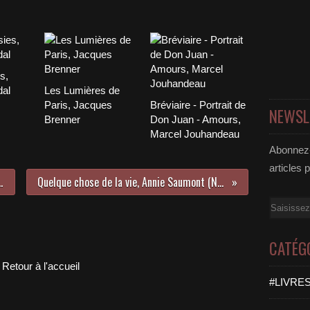
s,
dal
Les Lumières de
Paris, Jacques
Bréviaire - Portrait de
NEWSL
Brenner
Don Juan - Amours,
Marcel Jouhandeau
Abonnez-
articles 
 par Joseph Caprio
Quelque chose de la vie, Annie Saumont (Nouvelles)
Email
CATÉG
Retour à l'accueil
#LIVRES