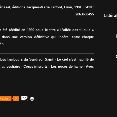
isset, éditions Jacques-Marie Laffont, Lyon, 1981, ISBN :
2863680455
Littér
té réédité en 1990 sous le titre « L’allée des tilleuls »
 dans une version définitive qui insère, entre chaque
in.
-
Les tambours du Vendredi Saint
-
Le ciel s'est habillé de
s au vestiaire
-
Corps interdits
-
Les noces de haine
-
Avec
Repost
0