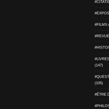
#CITATI
#EXPOSI
#FILMS 
#REVUE 
#HISTOI
#LIVRES 
(147)
#QUEST
(105)
#ÊTRE D
#PHILOS