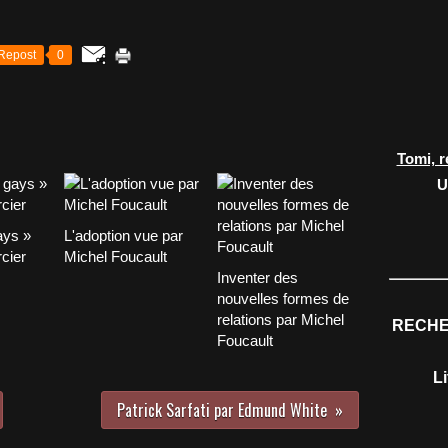
Repost
0
Tomi, r
U
ays »
L'adoption vue par
cier
Michel Foucault
Inventer des
nouvelles formes de
relations par Michel
RECHE
Foucault
L
Patrick Sarfati par Edmund White