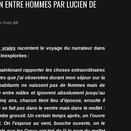
N ENTRE HOMMES PAR LUCIEN DE
 Yves Alt
 vraies
racontent le voyage du narrateur dans
 inexplorées
:
maintenant rapporter les choses extraordinaires
tes que j'ai observées durant mon séjour sur la
 habitants ne naissent pas de femmes mais de
ge entre mâles et ignorent absolument jusqu'au
q ans, chacun tient lieu d'épouse, ensuite il
 se fait pas dans le ventre mais dans le mollet :
mbe grossit. Un certain temps après, on l'ouvre
t. On l'expose au vent, bouche ouverte, on le
ble que les Grecs ont tiré de là le nom du mollet