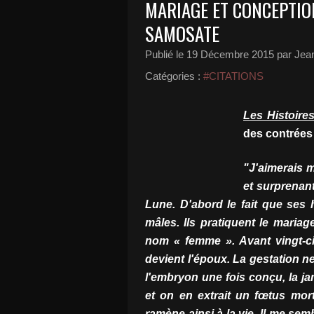
MARIAGE ET CONCEPTIO
SAMOSATE
Publié le
19 Décembre 2015
par Jean
Catégories :
#CITATIONS
Les Histoires
des contrées
"J'aimerais 
et surprenan
Lune. D'abord le fait que ses
mâles. Ils pratiquent le maria
nom « femme ». Avant vingt-cin
devient l'époux. La gestation ne
l'embryon une fois conçu, la ja
et on en extrait un fœtus mor
ramène ainsi à la vie. Il me sem