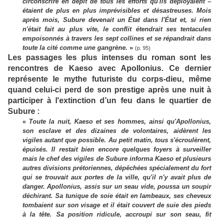
circonscrire en dépit de tous les efforts qu'ils déployaient –
étaient de plus en plus imprévisibles et désastreuses. Mois
après mois, Subure devenait un État dans l'État et, si rien
n'était fait au plus vite, le conflit étendrait ses tentacules
empoisonnés à travers les sept collines et se répandrait dans
toute la cité comme une gangrène.
»
(p. 95)
Les passages les plus intenses du roman sont les
rencontres de Kaeso avec Apollonius. Ce dernier
représente le mythe futuriste du corps-dieu, même
quand celui-ci perd de son prestige après une nuit à
participer à l'extinction d’un feu dans le quartier de
Subure :
«
Toute la nuit, Kaeso et ses hommes, ainsi qu'Apollonius,
son esclave et des dizaines de volontaires, aidèrent les
vigiles autant que possible. Au petit matin, tous s'écroulèrent,
épuisés. Il restait bien encore quelques foyers à surveiller
mais le chef des vigiles de Subure informa Kaeso et plusieurs
autres divisions prétoriennes, dépêchées spécialement du fort
qui se trouvait aux portes de la ville, qu'il n'y avait plus de
danger. Apollonius, assis sur un seau vide, poussa un soupir
déchirant. Sa tunique de soie était en lambeaux, ses cheveux
tombaient sur son visage et il était couvert de suie des pieds
à la tête. Sa position ridicule, accroupi sur son seau, fit