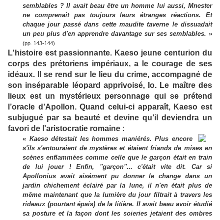
semblables ? Il avait beau être un homme lui aussi, Mnester
ne comprenait pas toujours leurs étranges réactions. Et
chaque jour passé dans cette maudite taverne le dissuadait
un peu plus d'en apprendre davantage sur ses semblables.
»
(pp. 143-144)
L'histoire est passionnante. Kaeso jeune centurion du
corps des prétoriens impériaux, a le courage de ses
idéaux. Il se rend sur le lieu du crime, accompagné de
son inséparable léopard apprivoisé, Io. Le maître des
lieux est un mystérieux personnage qui se prétend
l’oracle d’Apollon. Quand celui-ci apparaît, Kaeso est
subjugué par sa beauté et devine qu’il deviendra un
favori de l'aristocratie romaine :
«
Kaeso détestait les hommes maniérés. Plus encore
s'ils s'entouraient de mystères et étaient friands de mises en
scènes enflammées comme celle que le garçon était en train
de lui jouer ! Enfin, "garçon"... c'était vite dit. Car si
Apollonius avait aisément pu donner le change dans un
jardin chichement éclairé par la lune, il n'en était plus de
même maintenant que la lumière du jour filtrait à travers les
rideaux (pourtant épais) de la litière. Il avait beau avoir étudié
sa posture et la façon dont les soieries jetaient des ombres