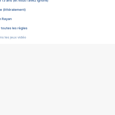
 a 13 ans (et vous l'avez ignoré)
e (littéralement)
im Rayan
 toutes les règles
s les jeux vidéo
us choquant de Rockstar ? - Le scandale BULLY
e plus moche de Steam
du RÊVE tourne au CAUCHEMAR
pendant 8 heures
it… à tort
umiliés par un jeu vidéo
ire - Final Fantasy 8
ti un empire - Age of Empires