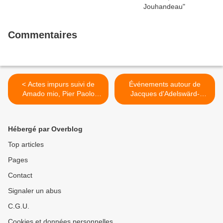
Commentaires
< Actes impurs suivi de
Événements autour de
Amado mio, Pier Paolo
Jacques d'Adelswärd-
Pasolini
Fersen, le créateur de la
1ère revue homosexuelle
francophone : Akadémos
Hébergé par Overblog
(1909) >
Top articles
Pages
Contact
Signaler un abus
C.G.U.
Cookies et données personnelles