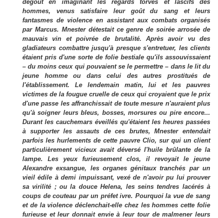
dégoût en imaginant les regards torves et lascifs des
hommes, venus satisfaire leur goût du sang et leurs
fantasmes de violence en assistant aux combats organisés
par Marcus. Mnester détestait ce genre de soirée arrosée de
mauvais vin et poivrée de brutalité. Après avoir vu des
gladiateurs combattre jusqu'à presque s'entretuer, les clients
étaient pris d'une sorte de folie bestiale qu'ils assouvissaient
– du moins ceux qui pouvaient se le permettre – dans le lit du
jeune homme ou dans celui des autres prostitués de
l'établissement. Le lendemain matin, lui et les pauvres
victimes de la fougue cruelle de ceux qui croyaient que le prix
d'une passe les affranchissait de toute mesure n'auraient plus
qu'à soigner leurs bleus, bosses, morsures ou pire encore...
Durant les cauchemars éveillés qu'étaient les heures passées
à supporter les assauts de ces brutes, Mnester entendait
parfois les hurlements de cette pauvre Clio, sur qui un client
particulièrement vicieux avait déversé l'huile brûlante de la
lampe. Les yeux furieusement clos, il revoyait le jeune
Alexandre exsangue, les organes génitaux tranchés par un
vieil édile à demi impuissant, vexé de n'avoir pu lui prouver
sa virilité ; ou la douce Helena, les seins tendres lacérés à
coups de couteau par un préfet ivre. Pourquoi la vue de sang
et de la violence déclenchait-elle chez les hommes cette folie
furieuse et leur donnait envie à leur tour de malmener leurs