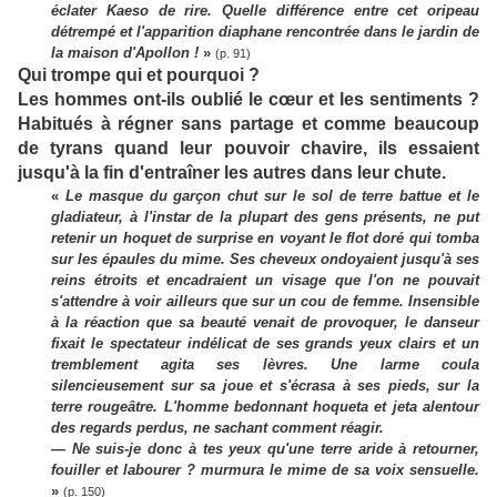
éclater Kaeso de rire. Quelle différence entre cet oripeau
détrempé et l'apparition diaphane rencontrée dans le jardin de
la maison d'Apollon !
»
(p. 91)
Qui trompe qui et pourquoi ?
Les hommes ont-ils oublié le cœur et les sentiments ?
Habitués à régner sans partage et comme beaucoup
de tyrans quand leur pouvoir chavire, ils essaient
jusqu'à la fin d'entraîner les autres dans leur chute.
«
Le masque du garçon chut sur le sol de terre battue et le
gladiateur, à l'instar de la plupart des gens présents, ne put
retenir un hoquet de surprise en voyant le flot doré qui tomba
sur les épaules du mime. Ses cheveux ondoyaient jusqu'à ses
reins étroits et encadraient un visage que l'on ne pouvait
s'attendre à voir ailleurs que sur un cou de femme. Insensible
à la réaction que sa beauté venait de provoquer, le danseur
fixait le spectateur indélicat de ses grands yeux clairs et un
tremblement agita ses lèvres. Une larme coula
silencieusement sur sa joue et s'écrasa à ses pieds, sur la
terre rougeâtre. L'homme bedonnant hoqueta et jeta alentour
des regards perdus, ne sachant comment réagir.
— Ne suis-je donc à tes yeux qu'une terre aride à retourner,
fouiller et labourer ? murmura le mime de sa voix sensuelle.
»
(p. 150)