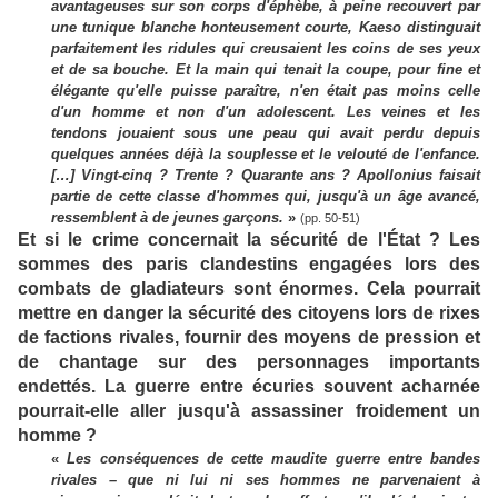
avantageuses sur son corps d'éphèbe, à peine recouvert par
une tunique blanche honteusement courte, Kaeso distinguait
parfaitement les ridules qui creusaient les coins de ses yeux
et de sa bouche. Et la main qui tenait la coupe, pour fine et
élégante qu'elle puisse paraître, n'en était pas moins celle
d'un homme et non d'un adolescent. Les veines et les
tendons jouaient sous une peau qui avait perdu depuis
quelques années déjà la souplesse et le velouté de l'enfance.
[…] Vingt-cinq ? Trente ? Quarante ans ? Apollonius faisait
partie de cette classe d'hommes qui, jusqu'à un âge avancé,
ressemblent à de jeunes garçons.
»
(pp. 50-51)
Et si le crime concernait la sécurité de l'État ? Les
sommes des paris clandestins engagées lors des
combats de gladiateurs sont énormes. Cela pourrait
mettre en danger la sécurité des citoyens lors de rixes
de factions rivales, fournir des moyens de pression et
de chantage sur des personnages importants
endettés. La guerre entre écuries souvent acharnée
pourrait-elle aller jusqu'à assassiner froidement un
homme ?
«
Les conséquences de cette maudite guerre entre bandes
rivales – que ni lui ni ses hommes ne parvenaient à