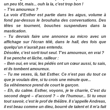
un peu tôt, mais... ouh la la, c'est trop bon !
– T'es amoureux ?
La voix d'Esther est partie dans les aigus, volume à
fond par-dessus le brouhaha des conversations. Des
têtes se tournent, bouches suspendues dans la
mastication.
– Tu devrais faire une annonce au micro avec un
affichage sur l'écran télé, dans le hall, des fois que
quelqu'un n'aurait pas entendu.
Désolée, c'est sorti tout seul. T'es amoureux, en vrai ?
Il se penche et lâche, railleur :
– Ben oui, en vrai, les pédés ont un cœur aussi, tu sais,
et ils tombent amoureux.
– Tu me vexes, là, fait Esther. Ce n'est pas du tout ce
que je voulais dire, si tu crois une minute que...
Sa véhémence prend de court le garçon.
– Eh, du calme. Esther, voyons, je te charrie, C'est du
second degré – d'accord ? – de l'humour... Si tu veux
tout savoir, c'est le prof de théâtre. Il s'appelle Andreas,
il est beau comme un dieu, bourré de talent et il m'a fait