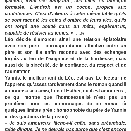
lycéens, avec ses baby-foot, ses télés, sa musique
formatée. L'endroit est un cocon, propice aux
confidences. C'est d'ailleurs à cette même table qu'ils
se sont raconté les coins d'ombre de leurs vies, qu'ils
ont forgé une amitié dans un métal, espèrent-ils,
capable de résister au temps.
»
(p. 19)
Léo décide d'amorcer ainsi une relation épistolaire
avec son père : correspondance affective entre un
père et son fils enfin reconnu avec des échanges
forgés au feu de l'exigence et de la hardiesse, mais
aussi de la sincérité, de la confiance, du respect et de
l'admiration.
Yannis, le meilleur ami de Léo, est gay. Le lecteur ne
l'apprend qu'assez tardivement dans le roman quand il
annonce à ses amis, Léo et Esther, qu'il est amoureux ;
ce qui montre que l'homosexualité n'est pas un
problème pour les personnages de ce roman (à
quelques limites près : homophobie du père de Yannis
et des gardiens de la prison) :
– Je suis amoureux, lâche-t-il enfin, sans préambule,
raide dingue. Je ne devrais pas parce que c'est encore