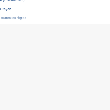
e (littéralement)
im Rayan
 toutes les règles
s les jeux vidéo
us choquant de Rockstar ? - Le scandale BULLY
e plus moche de Steam
du RÊVE tourne au CAUCHEMAR
pendant 8 heures
it… à tort
umiliés par un jeu vidéo
ire - Final Fantasy 8
ti un empire - Age of Empires
story DOFUS