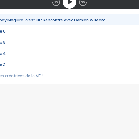
bey Maguire, c'est lui ! Rencontre avec Damien Witecka
e 6
e 5
e 4
e 3
s créatrices de la VF !
e 2
e 1
e Mektoub My Love arrive enfin ! Rencontre avec Shaïn Boumedine et Sal
i : après Toni en famille
elle réalise le bouleversant Dites lui que je l'aime