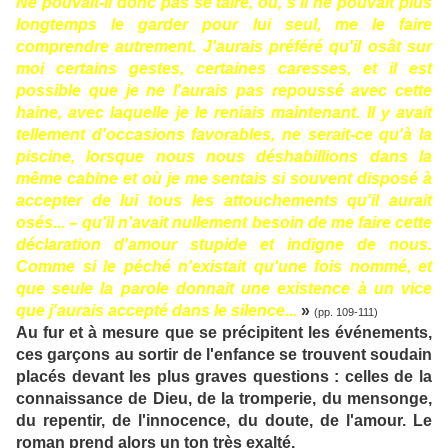
Ne pouvait-il donc pas se taire, ou, s'il ne pouvait plus
longtemps le garder pour lui seul, me le faire
comprendre autrement. J'aurais préféré qu'il osât sur
moi certains gestes, certaines caresses, et il est
possible que je ne l'aurais pas repoussé avec cette
haine, avec laquelle je le reniais maintenant. Il y avait
tellement d'occasions favorables, ne serait-ce qu'à la
piscine, lorsque nous nous déshabillions dans la
même cabine et où je me sentais si souvent disposé à
accepter de lui tous les attouchements qu'il aurait
osés... – qu'il n'avait nullement besoin de me faire cette
déclaration d'amour stupide et indigne de nous.
Comme si le péché n'existait qu'une fois nommé, et
que seule la parole donnait une existence à un vice
que j'aurais accepté dans le silence...
»
(pp. 109-111)
Au fur et à mesure que se précipitent les événements,
ces garçons au sortir de l'enfance se trouvent soudain
placés devant les plus graves questions : celles de la
connaissance de Dieu, de la tromperie, du mensonge,
du repentir, de l'innocence, du doute, de l'amour. Le
roman prend alors un ton très exalté.