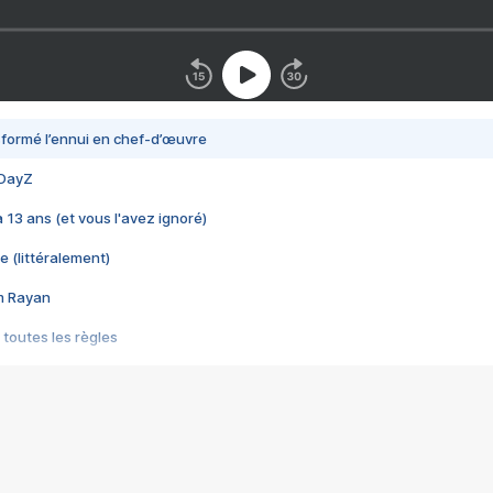
nsformé l’ennui en chef-d’œuvre
 DayZ
 a 13 ans (et vous l'avez ignoré)
e (littéralement)
im Rayan
 toutes les règles
s les jeux vidéo
us choquant de Rockstar ? - Le scandale BULLY
e plus moche de Steam