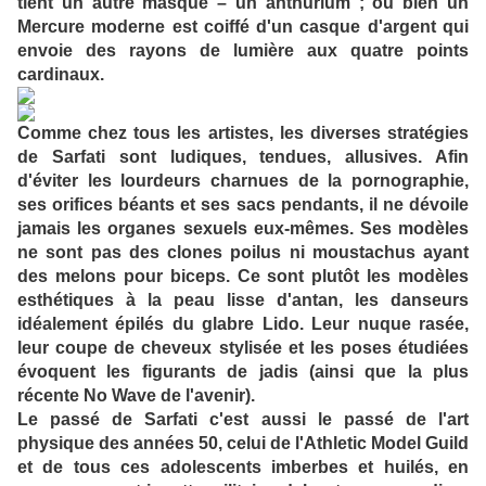
tient un autre masque – un anthurium ; ou bien un
Mercure moderne est coiffé d'un casque d'argent qui
envoie des rayons de lumière aux quatre points
cardinaux.
Comme chez tous les artistes, les diverses stratégies
de Sarfati sont ludiques, tendues, allusives. Afin
d'éviter les lourdeurs charnues de la pornographie,
ses orifices béants et ses sacs pendants, il ne dévoile
jamais les organes sexuels eux-mêmes. Ses modèles
ne sont pas des clones poilus ni moustachus ayant
des melons pour biceps. Ce sont plutôt les modèles
esthétiques à la peau lisse d'antan, les danseurs
idéalement épilés du glabre Lido. Leur nuque rasée,
leur coupe de cheveux stylisée et les poses étudiées
évoquent les figurants de jadis (ainsi que la plus
récente No Wave de l'avenir).
Le passé de Sarfati c'est aussi le passé de l'art
physique des années 50, celui de l'Athletic Model Guild
et de tous ces adolescents imberbes et huilés, en