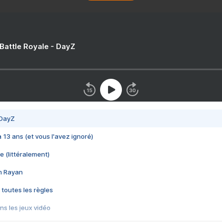
 Battle Royale - DayZ
 DayZ
 a 13 ans (et vous l'avez ignoré)
e (littéralement)
im Rayan
 toutes les règles
s les jeux vidéo