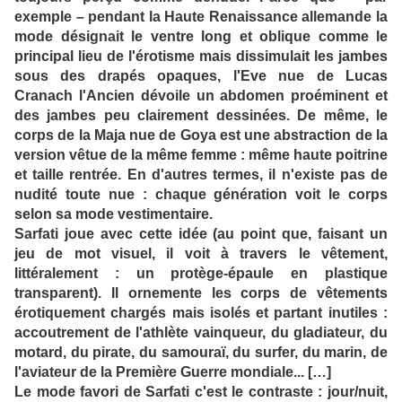
exemple – pendant la Haute Renaissance allemande la
mode désignait le ventre long et oblique comme le
principal lieu de l'érotisme mais dissimulait les jambes
sous des drapés opaques, l'Eve nue de Lucas
Cranach l'Ancien dévoile un abdomen proéminent et
des jambes peu clairement dessinées. De même, le
corps de la Maja nue de Goya est une abstraction de la
version vêtue de la même femme : même haute poitrine
et taille rentrée. En d'autres termes, il n'existe pas de
nudité toute nue : chaque génération voit le corps
selon sa mode vestimentaire.
Sarfati joue avec cette idée (au point que, faisant un
jeu de mot visuel, il voit à travers le vêtement,
littéralement : un protège-épaule en plastique
transparent). Il ornemente les corps de vêtements
érotiquement chargés mais isolés et partant inutiles :
accoutrement de l'athlète vainqueur, du gladiateur, du
motard, du pirate, du samouraï, du surfer, du marin, de
l'aviateur de la Première Guerre mondiale... […]
Le mode favori de Sarfati c'est le contraste : jour/nuit,