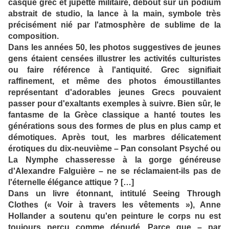
casque grec et jupette militaire, debout sur un podium
abstrait de studio, la lance à la main, symbole très
précisément nié par l'atmosphère de sublime de la
composition.
Dans les années 50, les photos suggestives de jeunes
gens étaient censées illustrer les activités culturistes
ou faire référence à l'antiquité. Grec signifiait
raffinement, et même des photos émoustillantes
représentant d'adorables jeunes Grecs pouvaient
passer pour d'exaltants exemples à suivre. Bien sûr, le
fantasme de la Grèce classique a hanté toutes les
générations sous des formes de plus en plus camp et
démotiques. Après tout, les marbres délicatement
érotiques du dix-neuvième – Pan consolant Psyché ou
La Nymphe chasseresse à la gorge généreuse
d'Alexandre Falguière – ne se réclamaient-ils pas de
l'éternelle élégance attique ? […]
Dans un livre étonnant, intitulé Seeing Through
Clothes (« Voir à travers les vêtements »), Anne
Hollander a soutenu qu'en peinture le corps nu est
toujours perçu comme dénudé. Parce que – par