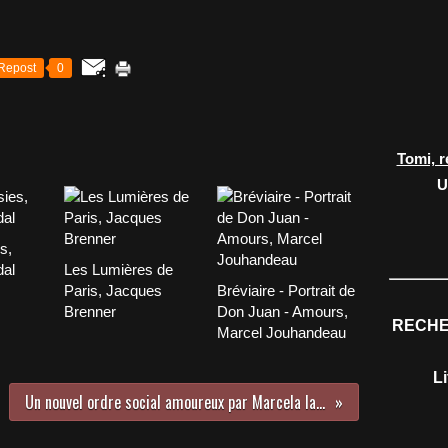
Repost
0
Tomi, r
U
s,
dal
Les Lumières de
Paris, Jacques
Bréviaire - Portrait de
Brenner
Don Juan - Amours,
RECHE
Marcel Jouhandeau
L
Un nouvel ordre social amoureux par Marcela Iacub