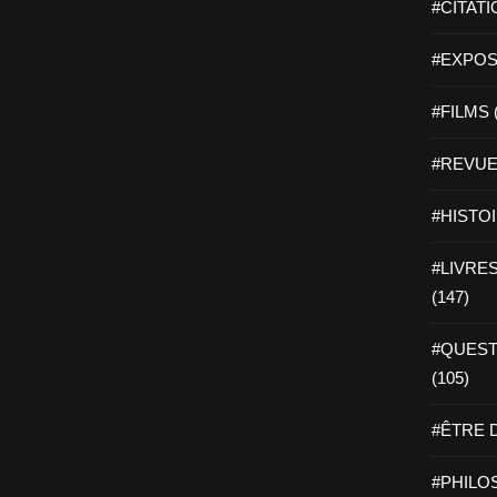
#CITATI
#EXPOSI
#FILMS 
#REVUE 
#HISTOI
#LIVRES 
(147)
#QUEST
(105)
#ÊTRE D
#PHILOS