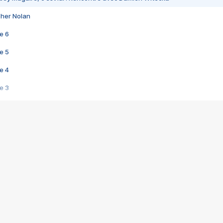
pher Nolan
e 6
e 5
e 4
e 3
s créatrices de la VF !
e 2
e 1
e Mektoub My Love arrive enfin ! Rencontre avec Shaïn Boumedine et Sal
i : après Toni en famille
elle réalise le bouleversant Dites lui que je l'aime
ais ! Rencontre autour de Vie privée de Rebecca Zlotowski