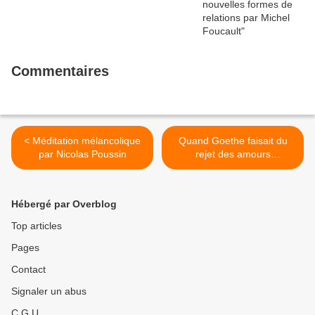
Commentaires
< Méditation mélancolique
Quand Goethe faisait du
par Nicolas Poussin
rejet des amours
masculines une conquête
de la culture (1830) >
Hébergé par Overblog
Top articles
Pages
Contact
Signaler un abus
C.G.U.