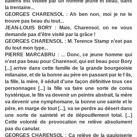
italiens est visitée par un homme jeune et beau, dans
la trentaine...
GEORGES CHARENSOL : Ah ben non, moi je ne le
trouve pas beau du tout...
JEAN-LOUIS BORY : Mais, Charensol, on ne vous
demande pas d'être visité par la grâce !
GEORGES CHARENSOL : M. Terence Stamp n'est pas
du tout mon type...
PIERRE MARCABRU : ... Donc, ce jeune homme qui
n'est pas beau pour Charensol, qui est beau pour Bory
[...] arrive dans cette famille de la grande bourgeoisie
milanaise, et de la bonne au père en passant par le f ils,
la fille, la mère, il séduit d'une façon définitive tous ces
personnages [...] la fille va faire une sorte de coma
hystérique, le fils va devenir un peintre abstrait, la mère
va devenir une nymphomane, la bonne une sainte et le
père, en marge de tout [...], va se perdre au désert dans
une sorte de sainteté et de dépouillement total. [...]
Cette volonté de provocation ne relève absolument
pas du canular.
GEORGES CHARENSOL : Ça relève de la gauloiserie