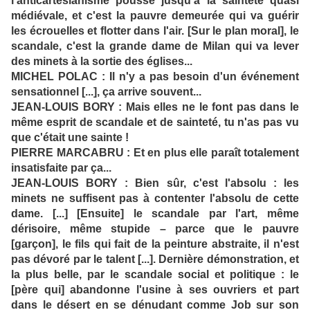
l'anticartésianisme poussé jusqu'à la sainteté quasi
médiévale, et c'est la pauvre demeurée qui va guérir
les écrouelles et flotter dans l'air. [Sur le plan moral], le
scandale, c'est la grande dame de Milan qui va lever
des minets à la sortie des églises...
MICHEL POLAC : Il n'y a pas besoin d'un événement
sensationnel [...], ça arrive souvent...
JEAN-LOUIS BORY : Mais elles ne le font pas dans le
même esprit de scandale et de sainteté, tu n'as pas vu
que c'était une sainte !
PIERRE MARCABRU : Et en plus elle paraît totalement
insatisfaite par ça...
JEAN-LOUIS BORY : Bien sûr, c'est l'absolu : les
minets ne suffisent pas à contenter l'absolu de cette
dame. [...] [Ensuite] le scandale par l'art, même
dérisoire, même stupide – parce que le pauvre
[garçon], le fils qui fait de la peinture abstraite, il n'est
pas dévoré par le talent [...]. Dernière démonstration, et
la plus belle, par le scandale social et politique : le
[père qui] abandonne l'usine à ses ouvriers et part
dans le désert en se dénudant comme Job sur son